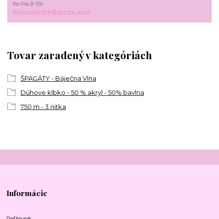
Po-Pia 8-15h
bajecnavlna@gmail.com
Tovar zaradený v kategóriách
ŠPAGÁTY - Báječna Vlna
Dúhove klbko - 50 % akryl - 50% bavlna
750 m - 3 nitka
Informácie
Poštovné