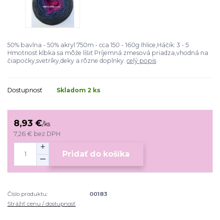
50% bavlna - 50% akryl 750m - cca 150 - 160g Ihlice,Háčik: 3 - 5
Hmotnosť klbka sa môže líšiť Príjemná zmesová priadza,vhodná na
čiapočky,svetríky,deky a rôzne doplnky.
celý popis
Dostupnosť
Skladom 2 ks
8,93 €
/
ks
7,26 €
bez DPH
Pridať do košíka
Číslo produktu:
00183
Strážiť cenu / dostupnosť