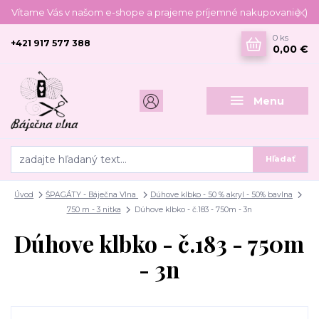
Vítame Vás v našom e-shope a prajeme príjemné nakupovanie :)
0
ks
+421 917 577 388
0,00 €
Menu
Hľadať
Úvod
ŠPAGÁTY - Báječna Vlna
Dúhove klbko - 50 % akryl - 50% bavlna
750 m - 3 nitka
Dúhove klbko - č.183 - 750m - 3n
Dúhove klbko - č.183 - 750m
- 3n