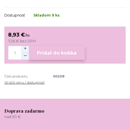
Dostupnosť
Skladom 9 ks
8,93 €
/
ks
7,26 €
bez DPH
Pridať do košíka
Číslo produktu:
00209
Strážiť cenu / dostupnosť
Doprava zadarmo
nad 90 €