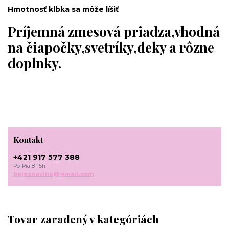
Hmotnosť klbka sa môže líšiť
Príjemná zmesová priadza,vhodná
na čiapočky,svetríky,deky a rôzne
doplnky.
Kontakt
+421 917 577 388
Po-Pia 8-15h
bajecnavlna@gmail.com
Tovar zaradený v kategóriách