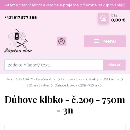
Vítame Vás v našom e-shope a prajeme príjemné nakupovanie :)
0
ks
+421 917 577 388
0,00 €
Menu
Hľadať
Úvod
ŠPAGÁTY - Báječna Vlna
Dúhove klbko - 50 % akryl - 50% bavlna
750 m - 3 nitka
Dúhove klbko - č.209 - 750m - 3n
Dúhove klbko - č.209 - 750m
- 3n