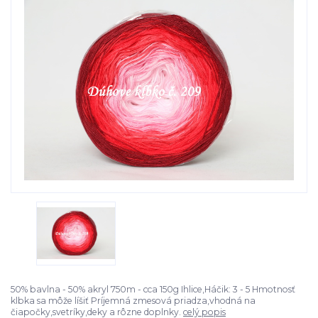
50% bavlna - 50% akryl 750m - cca 150g Ihlice,Háčik: 3 - 5 Hmotnosť
klbka sa môže líšiť Príjemná zmesová priadza,vhodná na
čiapočky,svetríky,deky a rôzne doplnky.
celý popis