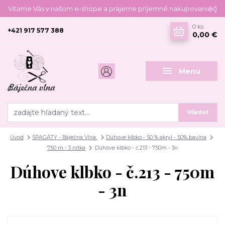
Vítame Vás v našom e-shope a prajeme príjemné nakupovanie :)
0
ks
+421 917 577 388
0,00 €
Menu
Hľadať
Úvod
ŠPAGÁTY - Báječna Vlna
Dúhove klbko - 50 % akryl - 50% bavlna
750 m - 3 nitka
Dúhove klbko - č.213 - 750m - 3n
Dúhove klbko - č.213 - 750m
- 3n