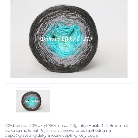
50% bavlna - 50% akryl 750m - cca 150g Ihlice,Háčik: 3 - 5 Hmotnosť
klbka sa môže líšiť Príjemná zmesová priadza,vhodná na
čiapočky,svetríky,deky a rôzne doplnky.
celý popis