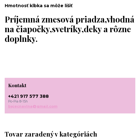
Hmotnosť klbka sa môže líšiť
Príjemná zmesová priadza,vhodná
na čiapočky,svetríky,deky a rôzne
doplnky.
Kontakt
+421 917 577 388
Po-Pia 8-15h
bajecnavlna@gmail.com
Tovar zaradený v kategóriách