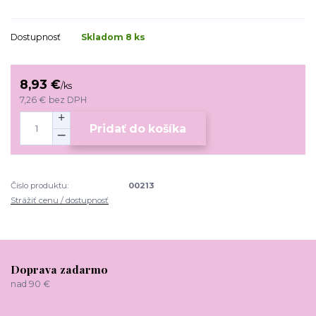
Dostupnosť
Skladom 8 ks
8,93 €
/
ks
7,26 €
bez DPH
Pridať do košíka
Číslo produktu:
00213
Strážiť cenu / dostupnosť
Doprava zadarmo
nad 90 €