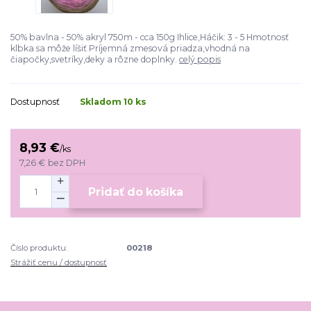
50% bavlna - 50% akryl 750m - cca 150g Ihlice,Háčik: 3 - 5 Hmotnosť
klbka sa môže líšiť Príjemná zmesová priadza,vhodná na
čiapočky,svetríky,deky a rôzne doplnky.
celý popis
Dostupnosť
Skladom 10 ks
8,93 €
/
ks
7,26 €
bez DPH
Pridať do košíka
Číslo produktu:
00218
Strážiť cenu / dostupnosť