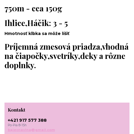
750m - cca 150g
Ihlice,Háčik: 3 - 5
Hmotnosť klbka sa môže líšiť
Príjemná zmesová priadza,vhodná
na čiapočky,svetríky,deky a rôzne
doplnky.
Kontakt
+421 917 577 388
Po-Pia 8-15h
bajecnavlna@gmail.com