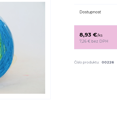
Dostupnosť
8,93 €
/
ks
7,26 €
bez DPH
Číslo produktu:
00226