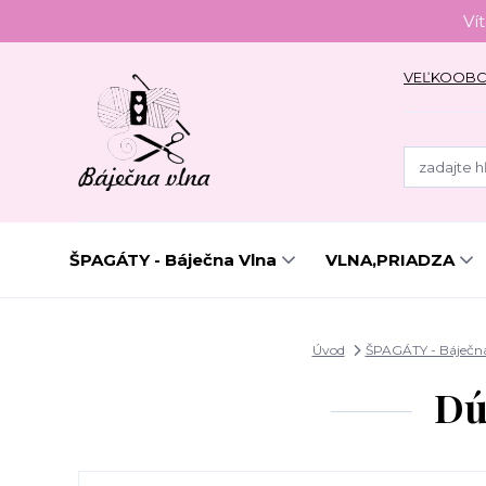
Ví
VEĽKOOB
ŠPAGÁTY - Báječna Vlna
VLNA,PRIADZA
Úvod
ŠPAGÁTY - Báječn
Dú