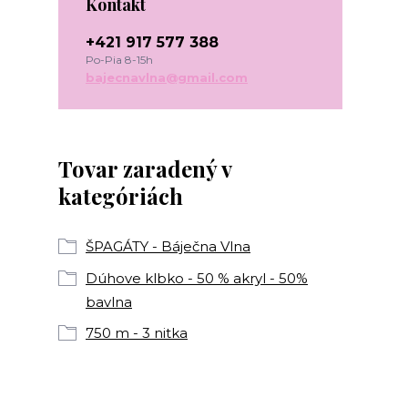
Kontakt
+421 917 577 388
Po-Pia 8-15h
bajecnavlna@gmail.com
Tovar zaradený v
kategóriách
ŠPAGÁTY - Báječna Vlna
Dúhove klbko - 50 % akryl - 50%
bavlna
750 m - 3 nitka