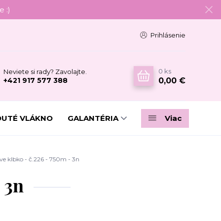
 :)
Prihlásenie
0
ks
Neviete si rady? Zavolajte.
0,00 €
+421 917 577 388
DUTÉ VLÁKNO
GALANTÉRIA
Viac
 klbko - č.226 - 750m - 3n
 3n