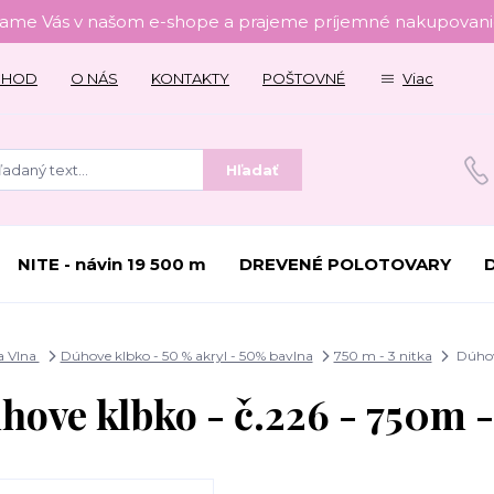
tame Vás v našom e-shope a prajeme príjemné nakupovanie
CHOD
O NÁS
KONTAKTY
POŠTOVNÉ
Viac
Hľadať
NITE - návin 19 500 m
DREVENÉ POLOTOVARY
a Vlna
Dúhove klbko - 50 % akryl - 50% bavlna
750 m - 3 nitka
Dúhove
hove klbko - č.226 - 750m -