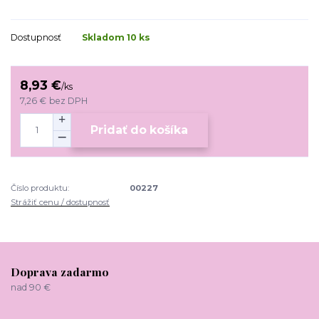
Dostupnosť
Skladom 10 ks
8,93 €
/
ks
7,26 €
bez DPH
Pridať do košíka
Číslo produktu:
00227
Strážiť cenu / dostupnosť
Doprava zadarmo
nad 90 €