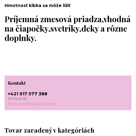
Hmotnosť klbka sa môže líšiť
Príjemná zmesová priadza,vhodná
na čiapočky,svetríky,deky a rôzne
doplnky.
Kontakt
+421 917 577 388
Po-Pia 8-15h
bajecnavlna@gmail.com
Tovar zaradený v kategóriách