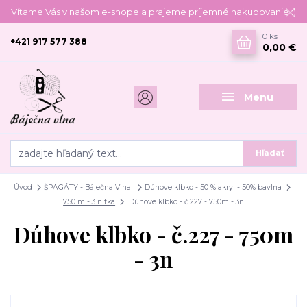
Vítame Vás v našom e-shope a prajeme príjemné nakupovanie :)
0
ks
+421 917 577 388
0,00 €
Menu
Hľadať
Úvod
ŠPAGÁTY - Báječna Vlna
Dúhove klbko - 50 % akryl - 50% bavlna
750 m - 3 nitka
Dúhove klbko - č.227 - 750m - 3n
Dúhove klbko - č.227 - 750m
- 3n