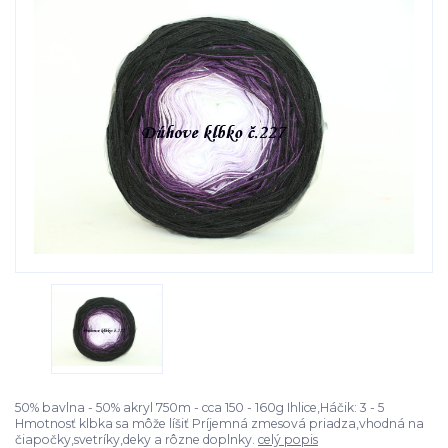
50% bavlna - 50% akryl 750m - cca 150 - 160g Ihlice,Háčik: 3 - 5
Hmotnosť klbka sa môže líšiť Príjemná zmesová priadza,vhodná na
čiapočky,svetríky,deky a rôzne doplnky.
celý popis