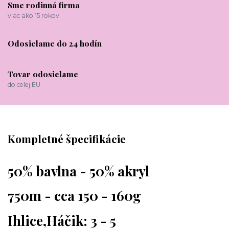
Sme rodinná firma
viac ako 15 rokov
Odosielame do 24 hodín
Tovar odosielame
do celej EU
Kompletné špecifikácie
50% bavlna - 50% akryl
750m - cca 150 - 160g
Ihlice,Háčik: 3 - 5