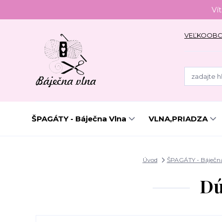
Ví
VEĽKOOB
ŠPAGÁTY - Báječna Vlna
VLNA,PRIADZA
Úvod
ŠPAGÁTY - Báječn
Dú