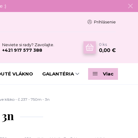
 :)
Prihlásenie
0
ks
Neviete si rady? Zavolajte.
0,00 €
+421 917 577 388
DUTÉ VLÁKNO
GALANTÉRIA
Viac
 klbko - č.237 - 750m - 3n
 3n