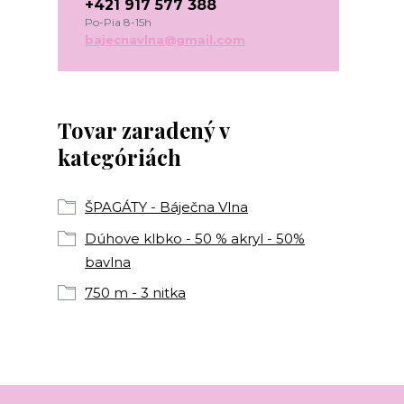
+421 917 577 388
Po-Pia 8-15h
bajecnavlna@gmail.com
Tovar zaradený v
kategóriách
ŠPAGÁTY - Báječna Vlna
Dúhove klbko - 50 % akryl - 50%
bavlna
750 m - 3 nitka