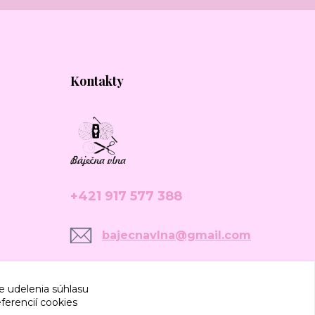
Kontakty
+421 917 577 388
bajecnavlna@gmail.com
e udelenia súhlasu
ferencií cookies