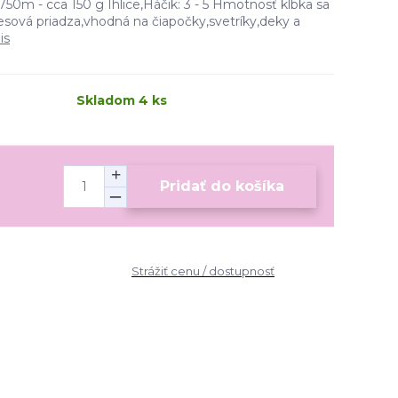
750m - cca 150 g Ihlice,Háčik: 3 - 5 Hmotnosť klbka sa
esová priadza,vhodná na čiapočky,svetríky,deky a
is
Skladom 4 ks
Pridať do košíka
Strážiť cenu / dostupnosť