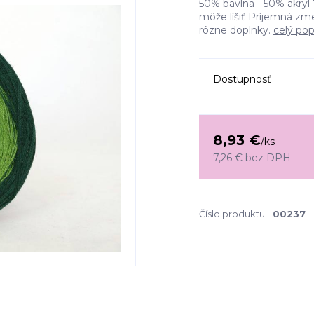
50% bavlna - 50% akryl 
môže líšiť Príjemná zm
rôzne doplnky.
celý pop
Dostupnosť
8,93 €
/
ks
7,26 €
bez DPH
Číslo produktu:
00237