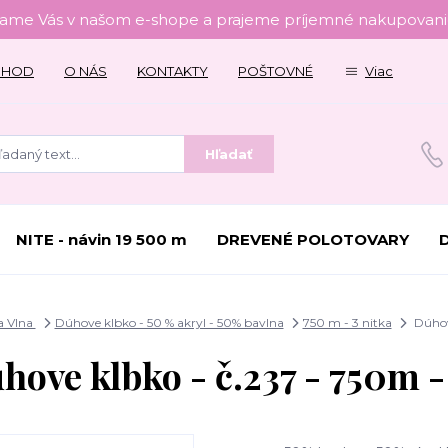
tame Vás v našom e-shope a prajeme príjemné nakupovanie
CHOD
O NÁS
KONTAKTY
POŠTOVNÉ
Viac
Hľadať
NITE - návin 19 500 m
DREVENÉ POLOTOVARY
a Vlna
Dúhove klbko - 50 % akryl - 50% bavlna
750 m - 3 nitka
Dúhove
hove klbko - č.237 - 750m -