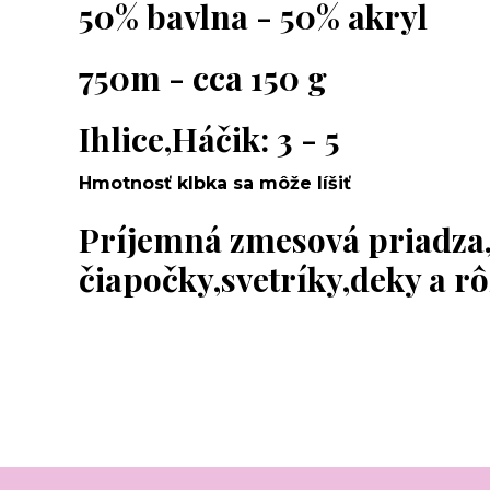
50% bavlna - 50% akryl
750m - cca 150 g
Ihlice,Háčik: 3 - 5
Hmotnosť klbka sa môže líšiť
Príjemná zmesová priadza
čiapočky,svetríky,deky a r