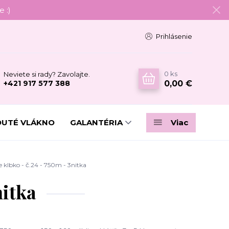
 :)
Prihlásenie
0
ks
Neviete si rady? Zavolajte.
0,00 €
+421 917 577 388
DUTÉ VLÁKNO
GALANTÉRIA
Viac
klbko - č.24 - 750m - 3nitka
nitka