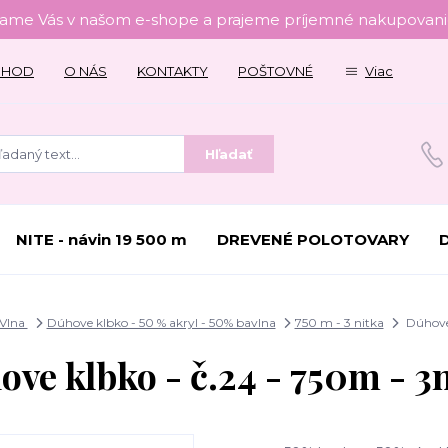
tame Vás v našom e-shope a prajeme príjemné nakupovanie
CHOD
O NÁS
KONTAKTY
POŠTOVNÉ
Viac
Hľadať
NITE - návin 19 500 m
DREVENÉ POLOTOVARY
 Vlna
Dúhove klbko - 50 % akryl - 50% bavlna
750 m - 3 nitka
Dúhove 
ve klbko - č.24 - 750m - 3