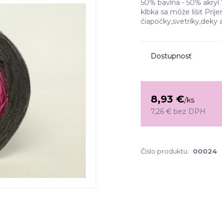
50% bavlna - 50% akryl 
klbka sa môže líšiť Pr
čiapočky,svetríky,deky 
Dostupnosť
8,93 €
/
ks
7,26 €
bez DPH
Číslo produktu:
00024