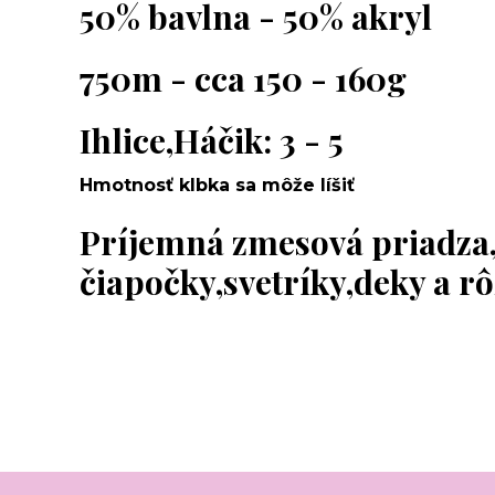
50% bavlna - 50% akryl
750m - cca 150 - 160g
Ihlice,Háčik: 3 - 5
Hmotnosť klbka sa môže líšiť
Príjemná zmesová priadza
čiapočky,svetríky,deky a r