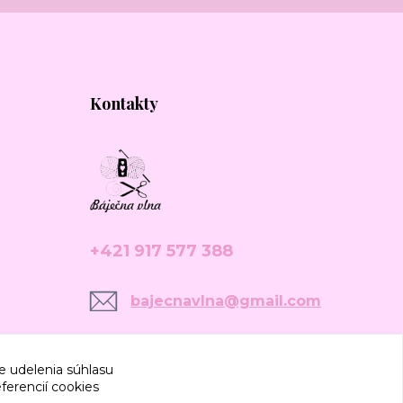
Kontakty
+421 917 577 388
bajecnavlna@gmail.com
e udelenia súhlasu
ferencií cookies