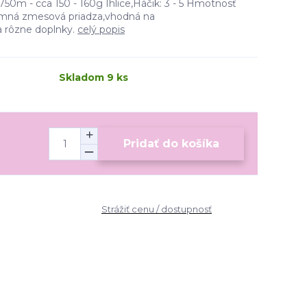
750m - cca 150 - 160g Ihlice,Háčik: 3 - 5 Hmotnosť
íjemná zmesová priadza,vhodná na
a rôzne doplnky.
celý popis
Skladom 9 ks
Pridať do košíka
Strážiť cenu / dostupnosť