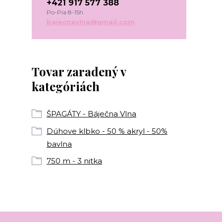
+421 917 577 388
Po-Pia 8-15h
bajecnavlna@gmail.com
Tovar zaradený v
kategóriách
ŠPAGÁTY - Báječna Vlna
Dúhove klbko - 50 % akryl - 50%
bavlna
750 m - 3 nitka