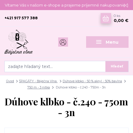
Vítame Vás v našom e-shope a prajeme príjemné nakupovanie :)
0
ks
+421 917 577 388
0,00 €
Menu
Hľadať
Úvod
ŠPAGÁTY - Báječna Vlna
Dúhove klbko - 50 % akryl - 50% bavlna
750 m - 3 nitka
Dúhove klbko - č.240 - 750m - 3n
Dúhove klbko - č.240 - 750m
- 3n