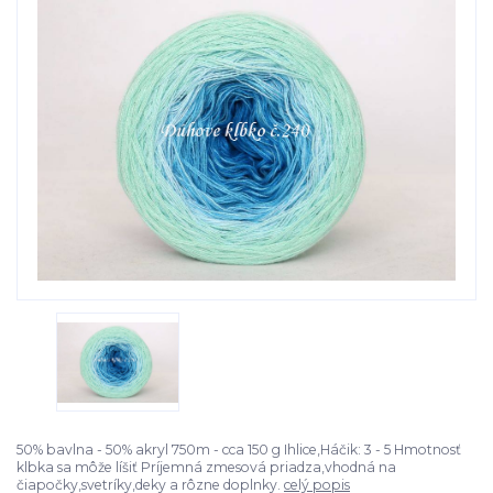
50% bavlna - 50% akryl 750m - cca 150 g Ihlice,Háčik: 3 - 5 Hmotnosť
klbka sa môže líšiť Príjemná zmesová priadza,vhodná na
čiapočky,svetríky,deky a rôzne doplnky.
celý popis