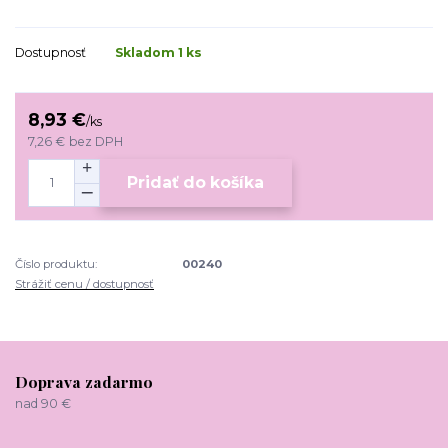
Dostupnosť
Skladom 1 ks
8,93 €
/
ks
7,26 €
bez DPH
Pridať do košíka
Číslo produktu:
00240
Strážiť cenu / dostupnosť
Doprava zadarmo
nad 90 €