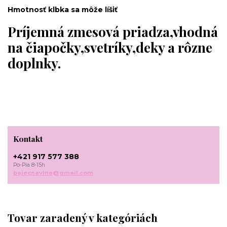
Hmotnosť klbka sa môže líšiť
Príjemná zmesová priadza,vhodná
na čiapočky,svetríky,deky a rôzne
doplnky.
Kontakt
+421 917 577 388
Po-Pia 8-15h
bajecnavlna@gmail.com
Tovar zaradený v kategóriách