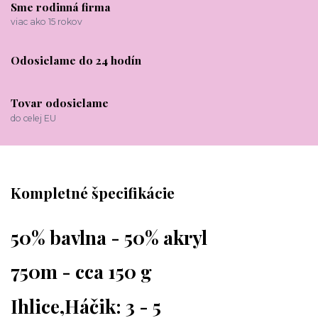
Sme rodinná firma
viac ako 15 rokov
Odosielame do 24 hodín
Tovar odosielame
do celej EU
Kompletné špecifikácie
50% bavlna - 50% akryl
750m - cca 150 g
Ihlice,Háčik: 3 - 5