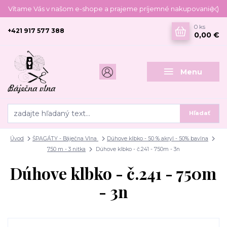
Vítame Vás v našom e-shope a prajeme príjemné nakupovanie :)
0
ks
+421 917 577 388
0,00 €
Menu
Hľadať
Úvod
ŠPAGÁTY - Báječna Vlna
Dúhove klbko - 50 % akryl - 50% bavlna
750 m - 3 nitka
Dúhove klbko - č.241 - 750m - 3n
Dúhove klbko - č.241 - 750m
- 3n