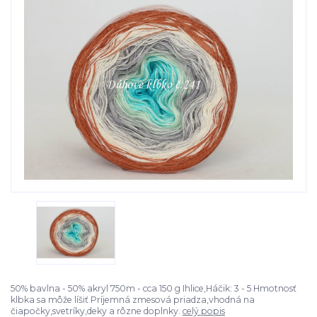
50% bavlna - 50% akryl 750m - cca 150 g Ihlice,Háčik: 3 - 5 Hmotnosť
klbka sa môže líšiť Príjemná zmesová priadza,vhodná na
čiapočky,svetríky,deky a rôzne doplnky.
celý popis