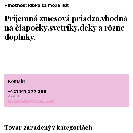
Hmotnosť klbka sa môže líšiť
Príjemná zmesová priadza,vhodná
na čiapočky,svetríky,deky a rôzne
doplnky.
Kontakt
+421 917 577 388
Po-Pia 8-15h
bajecnavlna@gmail.com
Tovar zaradený v kategóriách