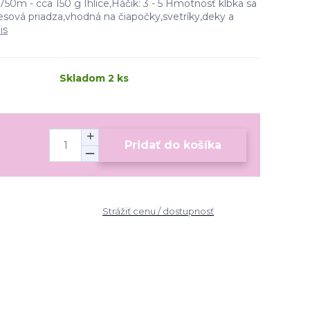
750m - cca 150 g Ihlice,Háčik: 3 - 5 Hmotnosť klbka sa
esová priadza,vhodná na čiapočky,svetríky,deky a
is
Skladom 2 ks
Pridať do košíka
Strážiť cenu / dostupnosť