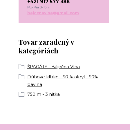
+421 917 577 388
Po-Pia 8-15h
bajecnavlna@gmail.com
Tovar zaradený v
kategóriách
ŠPAGÁTY - Báječna Vlna
Dúhove klbko - 50 % akryl - 50%
bavlna
750 m - 3 nitka