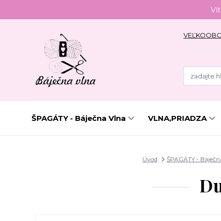
Ví
VEĽKOOB
ŠPAGÁTY - Báječna Vlna
VLNA,PRIADZA
Úvod
ŠPAGÁTY - Báječn
Du