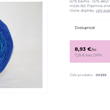
50% bavlna - 50% akryl 
môže líšiť Príjemná zm
rôzne doplnky.
celý pop
Dostupnosť
8,93 €
/
ks
7,26 €
bez DPH
Číslo produktu:
00255