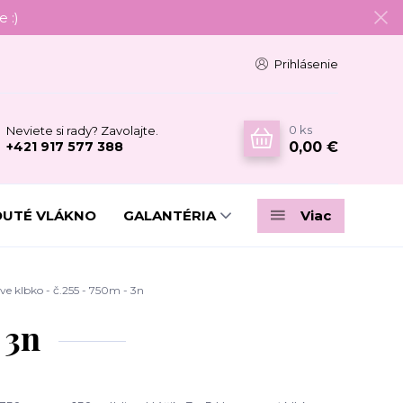
 :)
Prihlásenie
0
ks
Neviete si rady? Zavolajte.
0,00 €
+421 917 577 388
DUTÉ VLÁKNO
GALANTÉRIA
Viac
e klbko - č.255 - 750m - 3n
 3n