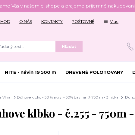
tame Vás v našom e-shope a prajeme príjemné nakupovanie
CHOD
O NÁS
KONTAKTY
POŠTOVNÉ
Viac
Hľadať
NITE - návin 19 500 m
DREVENÉ POLOTOVARY
a Vlna
Dúhove klbko - 50 % akryl - 50% bavlna
750 m - 3 nitka
Duhov
hove klbko - č.255 - 750m -