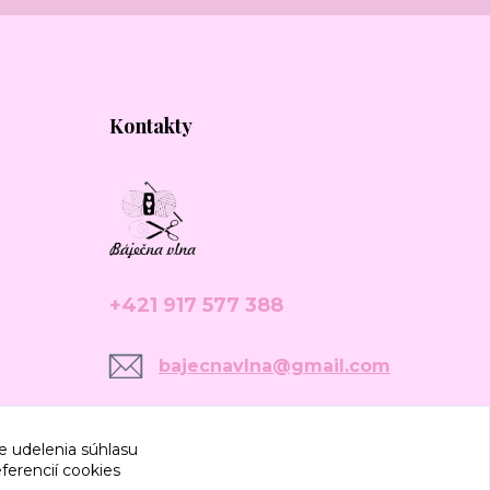
Kontakty
+421 917 577 388
bajecnavlna@gmail.com
e udelenia súhlasu
ferencií cookies