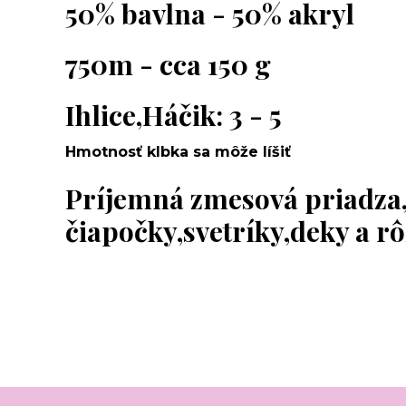
50% bavlna - 50% akryl
750m - cca 150 g
Ihlice,Háčik: 3 - 5
Hmotnosť klbka sa môže líšiť
Príjemná zmesová priadza
čiapočky,svetríky,deky a r