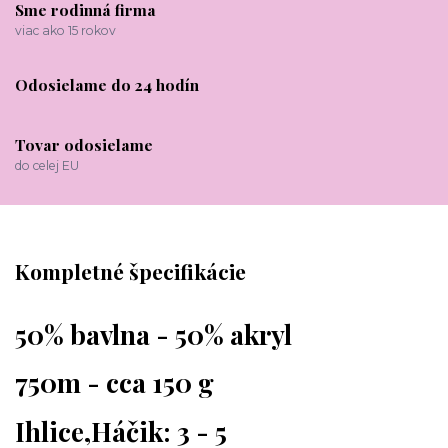
Sme rodinná firma
viac ako 15 rokov
Odosielame do 24 hodín
Tovar odosielame
do celej EU
Kompletné špecifikácie
50% bavlna - 50% akryl
750m - cca 150 g
Ihlice,Háčik: 3 - 5