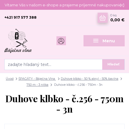
Vítame Vás v našom e-shope a prajeme príjemné nakupovanie :)
0
ks
+421 917 577 388
0,00 €
Menu
Hľadať
Úvod
ŠPAGÁTY - Báječna Vlna
Dúhove klbko - 50 % akryl - 50% bavlna
750 m - 3 nitka
Duhove klbko - č.256 - 750m - 3n
Duhove klbko - č.256 - 750m
- 3n