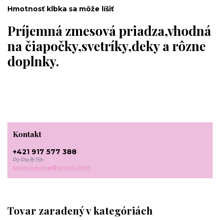
Hmotnosť klbka sa môže líšiť
Príjemná zmesová priadza,vhodná
na čiapočky,svetríky,deky a rôzne
doplnky.
Kontakt
+421 917 577 388
Po-Pia 8-15h
bajecnavlna@gmail.com
Tovar zaradený v kategóriách