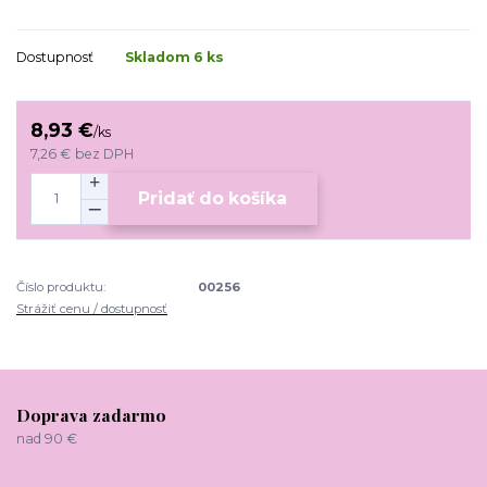
Dostupnosť
Skladom 6 ks
8,93 €
/
ks
7,26 €
bez DPH
Pridať do košíka
Číslo produktu:
00256
Strážiť cenu / dostupnosť
Doprava zadarmo
nad 90 €