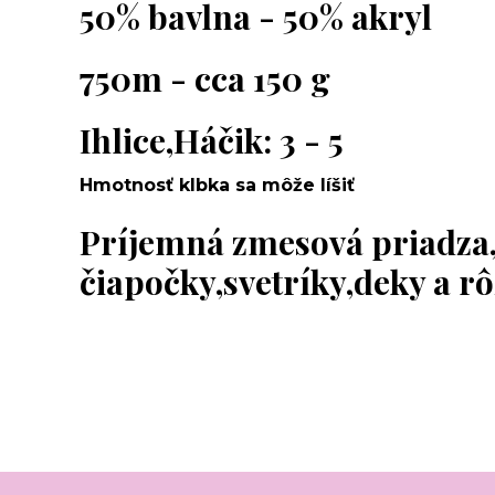
50% bavlna - 50% akryl
750m - cca 150 g
Ihlice,Háčik: 3 - 5
Hmotnosť klbka sa môže líšiť
Príjemná zmesová priadza
čiapočky,svetríky,deky a r