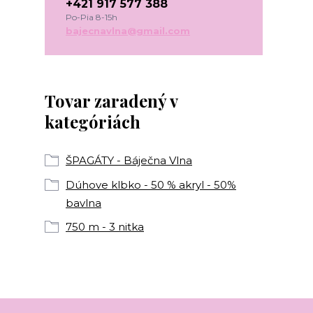
+421 917 577 388
Po-Pia 8-15h
bajecnavlna@gmail.com
Tovar zaradený v
kategóriách
ŠPAGÁTY - Báječna Vlna
Dúhove klbko - 50 % akryl - 50%
bavlna
750 m - 3 nitka