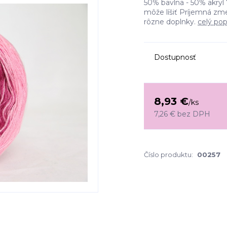
50% bavlna - 50% akryl 
môže líšiť Príjemná zm
rôzne doplnky.
celý pop
Dostupnosť
8,93 €
/
ks
7,26 €
bez DPH
Číslo produktu:
00257