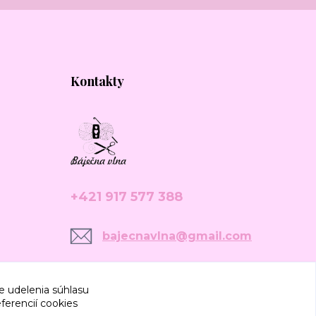
Kontakty
+421 917 577 388
bajecnavlna@gmail.com
e udelenia súhlasu
ferencií cookies