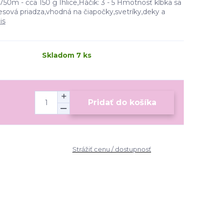
750m - cca 150 g Ihlice,Háčik: 3 - 5 Hmotnosť klbka sa
esová priadza,vhodná na čiapočky,svetríky,deky a
is
Skladom 7 ks
Pridať do košíka
Strážiť cenu / dostupnosť