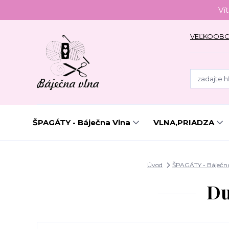
Ví
VEĽKOOB
ŠPAGÁTY - Báječna Vlna
VLNA,PRIADZA
Úvod
ŠPAGÁTY - Báječn
Du