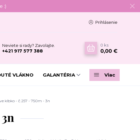
 :)
Prihlásenie
0
ks
Neviete si rady? Zavolajte.
0,00 €
+421 917 577 388
DUTÉ VLÁKNO
GALANTÉRIA
Viac
 klbko - č.257 - 750m - 3n
 3n