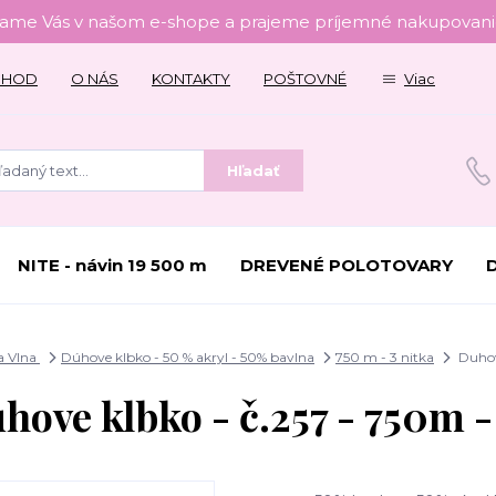
tame Vás v našom e-shope a prajeme príjemné nakupovanie
CHOD
O NÁS
KONTAKTY
POŠTOVNÉ
Viac
Hľadať
NITE - návin 19 500 m
DREVENÉ POLOTOVARY
a Vlna
Dúhove klbko - 50 % akryl - 50% bavlna
750 m - 3 nitka
Duhove
hove klbko - č.257 - 750m -