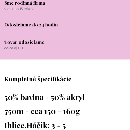
Sme rodinná firma
viac ako 15 rokov
Odosielame do 24 hodín
Tovar odosielame
do celej EU
Kompletné špecifikácie
50% bavlna - 50% akryl
750m - cca 150 - 160g
Ihlice,Háčik: 3 - 5