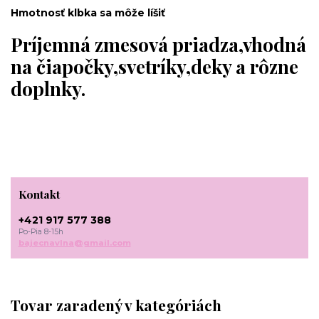
Hmotnosť klbka sa môže líšiť
Príjemná zmesová priadza,vhodná
na čiapočky,svetríky,deky a rôzne
doplnky.
Kontakt
+421 917 577 388
Po-Pia 8-15h
bajecnavlna@gmail.com
Tovar zaradený v kategóriách