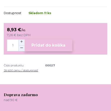
Dostupnosť
Skladom 11 ks
8,93 €
/
ks
7,26 €
bez DPH
Pridať do košíka
Číslo produktu:
00027
Strážiť cenu / dostupnosť
Doprava zadarmo
nad 90 €