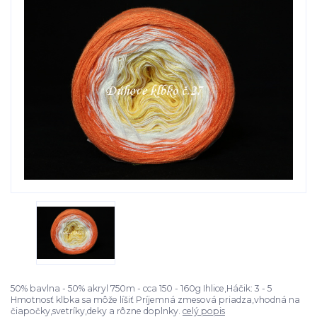
50% bavlna - 50% akryl 750m - cca 150 - 160g Ihlice,Háčik: 3 - 5
Hmotnosť klbka sa môže líšiť Príjemná zmesová priadza,vhodná na
čiapočky,svetríky,deky a rôzne doplnky.
celý popis