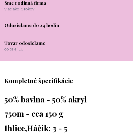
Sme rodinná firma
viac ako 15 rokov
Odosielame do 24 hodín
Tovar odosielame
do celej EU
Kompletné špecifikácie
50% bavlna - 50% akryl
750m - cca 150 g
Ihlice,Háčik: 3 - 5