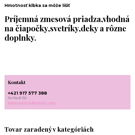
Hmotnosť klbka sa môže líšiť
Príjemná zmesová priadza,vhodná
na čiapočky,svetríky,deky a rôzne
doplnky.
Kontakt
+421 917 577 388
Po-Pia 8-15h
bajecnavlna@gmail.com
Tovar zaradený v kategóriách