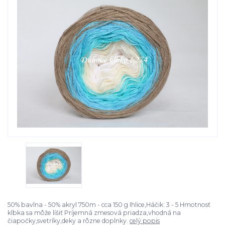
50% bavlna - 50% akryl 750m - cca 150 g Ihlice,Háčik: 3 - 5 Hmotnosť
klbka sa môže líšiť Príjemná zmesová priadza,vhodná na
čiapočky,svetríky,deky a rôzne doplnky.
celý popis