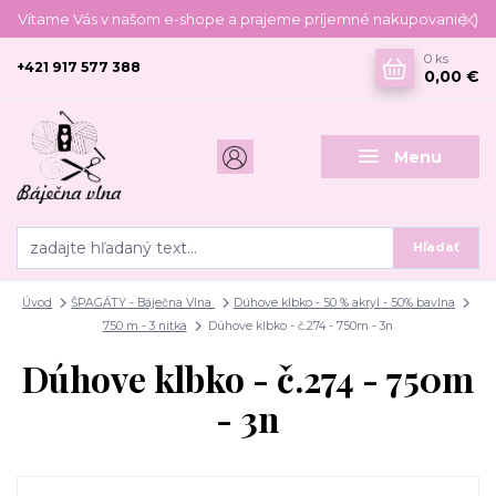
Vítame Vás v našom e-shope a prajeme príjemné nakupovanie :)
0
ks
+421 917 577 388
0,00 €
Menu
Hľadať
Úvod
ŠPAGÁTY - Báječna Vlna
Dúhove klbko - 50 % akryl - 50% bavlna
750 m - 3 nitka
Dúhove klbko - č.274 - 750m - 3n
Dúhove klbko - č.274 - 750m
- 3n