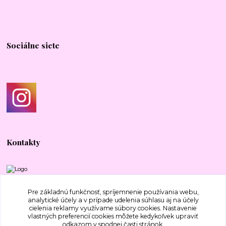
Sociálne siete
Kontakty
+421 917 577 388
Pre základnú funkčnosť, spríjemnenie používania webu,
analytické účely a v prípade udelenia súhlasu aj na účely
cielenia reklamy využívame súbory cookies. Nastavenie
bajecnavlna@gmail.com
vlastných preferencií cookies môžete kedykoľvek upraviť
odkazom v spodnej časti stránok.