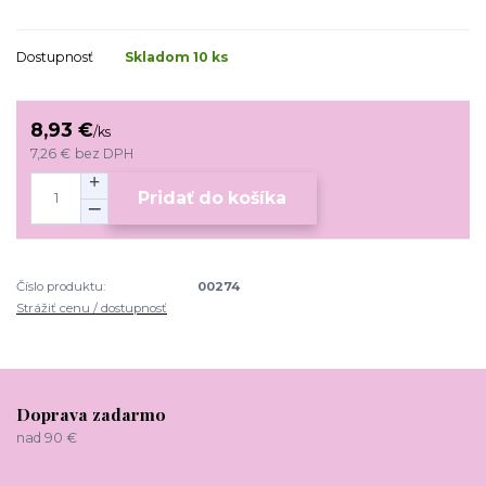
Dostupnosť
Skladom 10 ks
8,93 €
/
ks
7,26 €
bez DPH
Pridať do košíka
Číslo produktu:
00274
Strážiť cenu / dostupnosť
Doprava zadarmo
nad 90 €