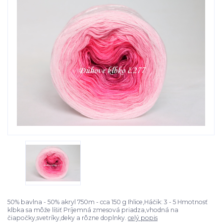
50% bavlna - 50% akryl 750m - cca 150 g Ihlice,Háčik: 3 - 5 Hmotnosť
klbka sa môže líšiť Príjemná zmesová priadza,vhodná na
čiapočky,svetríky,deky a rôzne doplnky.
celý popis