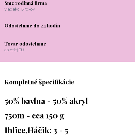
Sme rodinná firma
viac ako 15 rokov
Odosielame do 24 hodín
Tovar odosielame
do celej EU
Kompletné špecifikácie
50% bavlna - 50% akryl
750m - cca 150 g
Ihlice,Háčik: 3 - 5