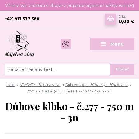
Vítame Vás v našom e-shope a prajeme príjemné nakupovanie :)
0
ks
+421 917 577 388
0,00 €
Menu
Hľadať
Úvod
ŠPAGÁTY - Báječna Vlna
Dúhove klbko - 50 % akryl - 50% bavlna
750 m - 3 nitka
Dúhove klbko - č.277 - 750 m - 3n
Dúhove klbko - č.277 - 750 m
- 3n