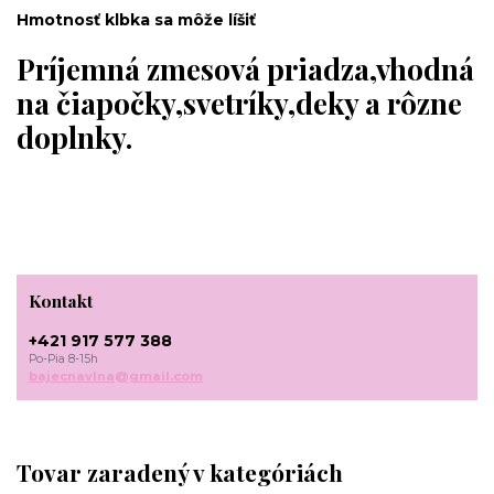
Hmotnosť klbka sa môže líšiť
Príjemná zmesová priadza,vhodná
na čiapočky,svetríky,deky a rôzne
doplnky.
Kontakt
+421 917 577 388
Po-Pia 8-15h
bajecnavlna@gmail.com
Tovar zaradený v kategóriách