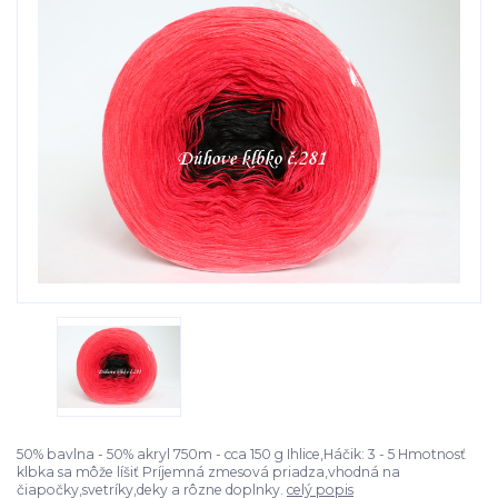
50% bavlna - 50% akryl 750m - cca 150 g Ihlice,Háčik: 3 - 5 Hmotnosť
klbka sa môže líšiť Príjemná zmesová priadza,vhodná na
čiapočky,svetríky,deky a rôzne doplnky.
celý popis