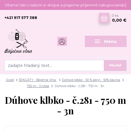
Vítame Vás v našom e-shope a prajeme príjemné nakupovanie :)
0
ks
+421 917 577 388
0,00 €
Menu
Hľadať
Úvod
ŠPAGÁTY - Báječna Vlna
Dúhove klbko - 50 % akryl - 50% bavlna
750 m - 3 nitka
Dúhove klbko - č.281 - 750 m - 3n
Dúhove klbko - č.281 - 750 m
- 3n