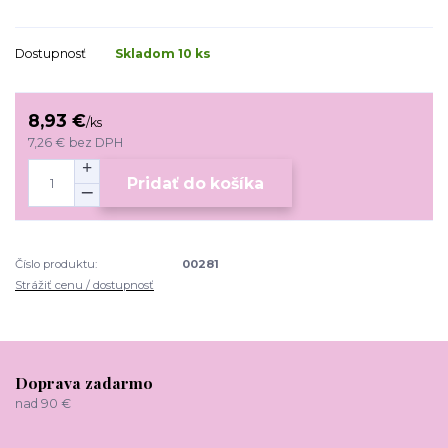
Dostupnosť
Skladom 10 ks
8,93 €
/
ks
7,26 €
bez DPH
Pridať do košíka
Číslo produktu:
00281
Strážiť cenu / dostupnosť
Doprava zadarmo
nad 90 €