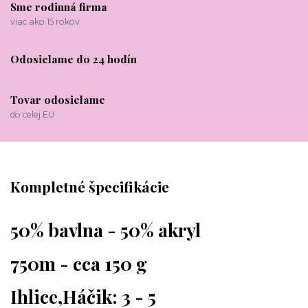
Sme rodinná firma
viac ako 15 rokov
Odosielame do 24 hodín
Tovar odosielame
do celej EU
Kompletné špecifikácie
50% bavlna - 50% akryl
750m - cca 150 g
Ihlice,Háčik: 3 - 5