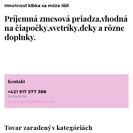
Hmotnosť klbka sa môže líšiť
Príjemná zmesová priadza,vhodná
na čiapočky,svetríky,deky a rôzne
doplnky.
Kontakt
+421 917 577 388
Po-Pia 8-15h
bajecnavlna@gmail.com
Tovar zaradený v kategóriách