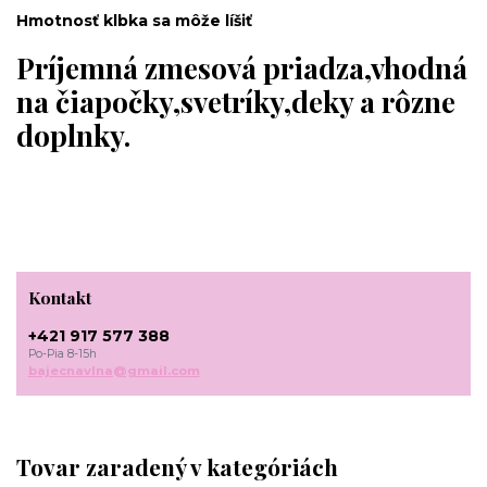
Hmotnosť klbka sa môže líšiť
Príjemná zmesová priadza,vhodná
na čiapočky,svetríky,deky a rôzne
doplnky.
Kontakt
+421 917 577 388
Po-Pia 8-15h
bajecnavlna@gmail.com
Tovar zaradený v kategóriách