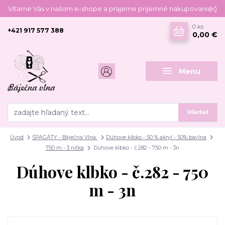
Vítame Vás v našom e-shope a prajeme príjemné nakupovanie :)
0
ks
+421 917 577 388
0,00 €
Menu
Hľadať
Úvod
ŠPAGÁTY - Báječna Vlna
Dúhove klbko - 50 % akryl - 50% bavlna
750 m - 3 nitka
Dúhove klbko - č.282 - 750 m - 3n
Dúhove klbko - č.282 - 750
m - 3n