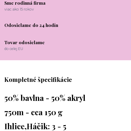
Sme rodinná firma
viac ako 15 rokov
Odosielame do 24 hodín
Tovar odosielame
do celej EU
Kompletné špecifikácie
50% bavlna - 50% akryl
750m - cca 150 g
Ihlice,Háčik: 3 - 5