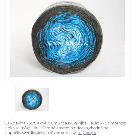
50% bavlna - 50% akryl 750m - cca 150 g Ihlice,Háčik: 3 - 5 Hmotnosť
klbka sa môže líšiť Príjemná zmesová priadza,vhodná na
čiapočky,svetríky,deky a rôzne doplnky.
celý popis