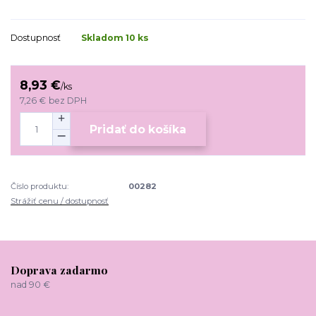
Dostupnosť
Skladom 10 ks
8,93 €
/
ks
7,26 €
bez DPH
Pridať do košíka
Číslo produktu:
00282
Strážiť cenu / dostupnosť
Doprava zadarmo
nad 90 €