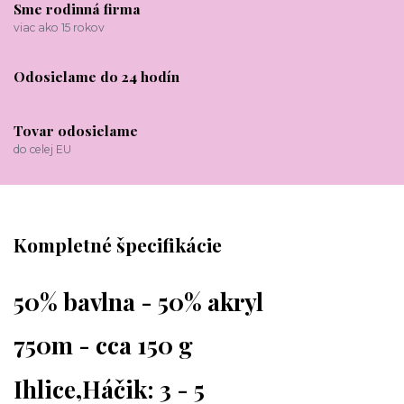
Sme rodinná firma
viac ako 15 rokov
Odosielame do 24 hodín
Tovar odosielame
do celej EU
Kompletné špecifikácie
50% bavlna - 50% akryl
750m - cca 150 g
Ihlice,Háčik: 3 - 5