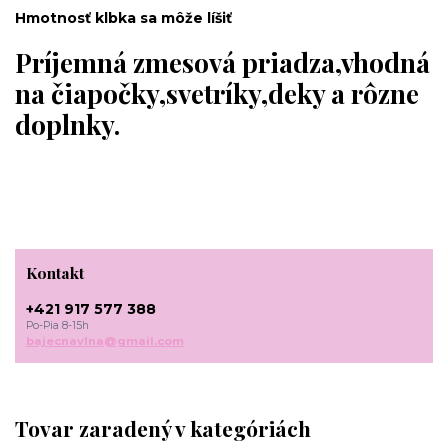
Hmotnosť klbka sa môže líšiť
Príjemná zmesová priadza,vhodná
na čiapočky,svetríky,deky a rôzne
doplnky.
Kontakt
+421 917 577 388
Po-Pia 8-15h
bajecnavlna@gmail.com
Tovar zaradený v kategóriách