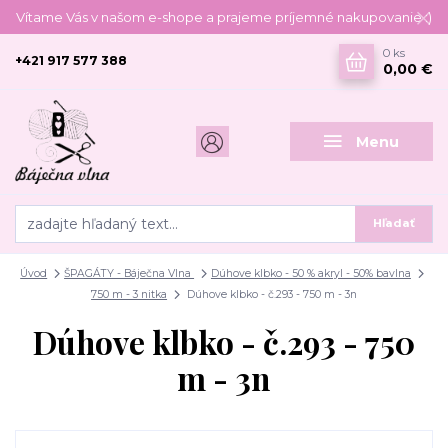
Vítame Vás v našom e-shope a prajeme príjemné nakupovanie :)
0
ks
+421 917 577 388
0,00 €
Menu
Hľadať
Úvod
ŠPAGÁTY - Báječna Vlna
Dúhove klbko - 50 % akryl - 50% bavlna
750 m - 3 nitka
Dúhove klbko - č.293 - 750 m - 3n
Dúhove klbko - č.293 - 750
m - 3n