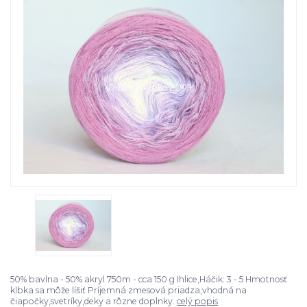
50% bavlna - 50% akryl 750m - cca 150 g Ihlice,Háčik: 3 - 5 Hmotnosť
klbka sa môže líšiť Príjemná zmesová priadza,vhodná na
čiapočky,svetríky,deky a rôzne doplnky.
celý popis