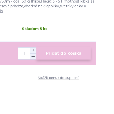
750m - cca 150 g Ihlice,Háčik: 3 - 5 Hmotnosť klbka sa
esová priadza,vhodná na čiapočky,svetríky,deky a
is
Skladom 5 ks
Pridať do košíka
Strážiť cenu / dostupnosť