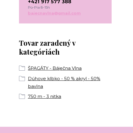
+421 917 577 388
Po-Pia 8-15h
bajecnavlna@gmail.com
Tovar zaradený v
kategóriách
ŠPAGÁTY - Báječna Vlna
Dúhove klbko - 50 % akryl - 50%
bavlna
750 m - 3 nitka