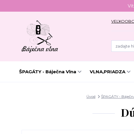
Ví
VEĽKOOB
ŠPAGÁTY - Báječna Vlna
VLNA,PRIADZA
Úvod
ŠPAGÁTY - Báječn
Dú