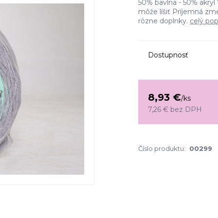
50% bavlna - 50% akryl 
môže líšiť Príjemná zm
rôzne doplnky.
celý pop
Dostupnosť
8,93 €
/
ks
7,26 €
bez DPH
Číslo produktu:
00299