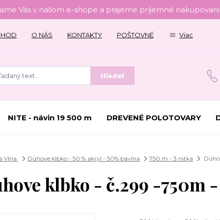
tame Vás v našom e-shope a prajeme príjemné nakupovanie
CHOD
O NÁS
KONTAKTY
POŠTOVNÉ
Viac
Hľadať
NITE - návin 19 500 m
DREVENÉ POLOTOVARY
a Vlna
Dúhove klbko - 50 % akryl - 50% bavlna
750 m - 3 nitka
Dúhov
hove klbko - č.299 -750m -