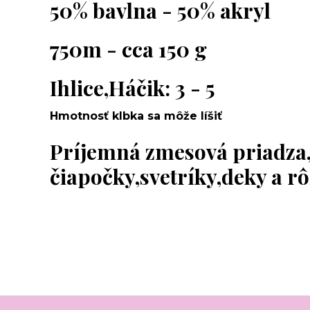
50% bavlna - 50% akryl
750m - cca 150 g
Ihlice,Háčik: 3 - 5
Hmotnosť klbka sa môže líšiť
Príjemná zmesová priadza
čiapočky,svetríky,deky a r