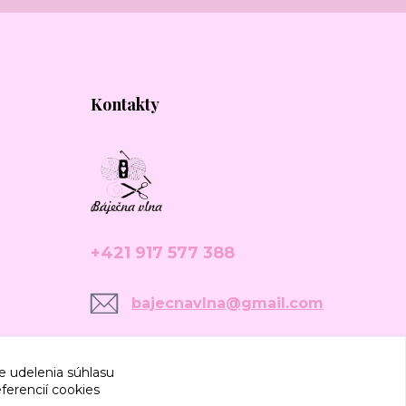
Kontakty
+421 917 577 388
bajecnavlna@gmail.com
e udelenia súhlasu
ferencií cookies