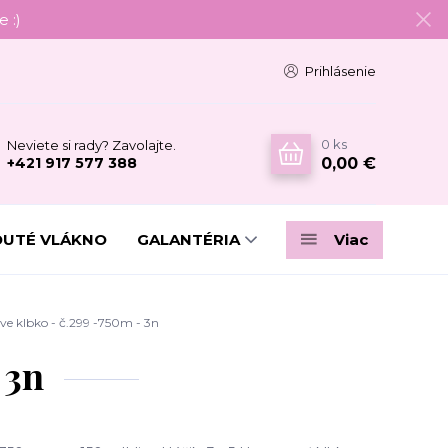
 :)
Prihlásenie
0
ks
Neviete si rady? Zavolajte.
0,00 €
+421 917 577 388
DUTÉ VLÁKNO
GALANTÉRIA
Viac
e klbko - č.299 -750m - 3n
 3n