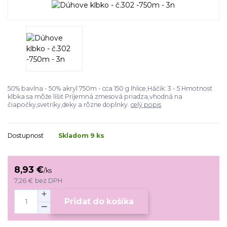
50% bavlna - 50% akryl 750m - cca 150 g Ihlice,Háčik: 3 - 5 Hmotnosť
klbka sa môže líšiť Príjemná zmesová priadza,vhodná na
čiapočky,svetríky,deky a rôzne doplnky.
celý popis
Dostupnosť
Skladom 9 ks
8,93 €
/
ks
7,26 €
bez DPH
Pridať do košíka