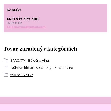
Kontakt
+421 917 577 388
Po-Pia 8-15h
bajecnavlna@gmail.com
Tovar zaradený v kategóriách
ŠPAGÁTY - Báječna Vlna
Dúhove klbko - 50 % akryl - 50% bavlna
750 m - 3 nitka