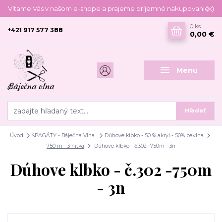
Vítame Vás v našom e-shope a prajeme príjemné nakupovanie :)
0
ks
+421 917 577 388
0,00 €
Menu
Hľadať
Úvod
ŠPAGÁTY - Báječna Vlna
Dúhove klbko - 50 % akryl - 50% bavlna
750 m - 3 nitka
Dúhove klbko - č.302 -750m - 3n
Dúhove klbko - č.302 -750m
- 3n