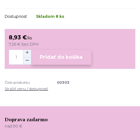
Dostupnosť
Skladom 8 ks
8,93 €
/
ks
7,26 €
bez DPH
Pridať do košíka
Číslo produktu:
00303
Strážiť cenu / dostupnosť
Doprava zadarmo
nad 90 €