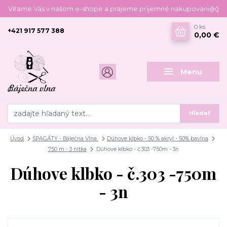
Vítame Vás v našom e-shope a prajeme príjemné nakupovanie :)
0
ks
+421 917 577 388
0,00 €
Menu
Hľadať
Úvod
ŠPAGÁTY - Báječna Vlna
Dúhove klbko - 50 % akryl - 50% bavlna
750 m - 3 nitka
Dúhove klbko - č.303 -750m - 3n
Dúhove klbko - č.303 -750m
- 3n