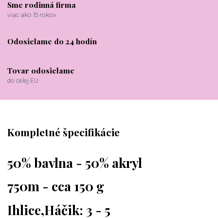
Sme rodinná firma
viac ako 15 rokov
Odosielame do 24 hodín
Tovar odosielame
do celej EU
Kompletné špecifikácie
50% bavlna - 50% akryl
750m - cca 150 g
Ihlice,Háčik: 3 - 5