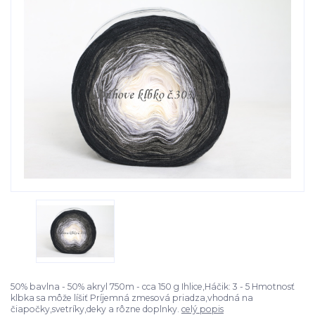
50% bavlna - 50% akryl 750m - cca 150 g Ihlice,Háčik: 3 - 5 Hmotnosť
klbka sa môže líšiť Príjemná zmesová priadza,vhodná na
čiapočky,svetríky,deky a rôzne doplnky.
celý popis