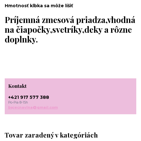
Hmotnosť klbka sa môže líšiť
Príjemná zmesová priadza,vhodná
na čiapočky,svetríky,deky a rôzne
doplnky.
Kontakt
+421 917 577 388
Po-Pia 8-15h
bajecnavlna@gmail.com
Tovar zaradený v kategóriách