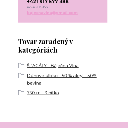
+421 917 577 388
Po-Pia 8-15h
bajecnavlna@gmail.com
Tovar zaradený v
kategóriách
ŠPAGÁTY - Báječna Vlna
Dúhove klbko - 50 % akryl - 50%
bavlna
750 m - 3 nitka