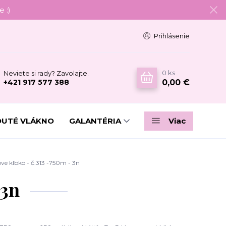
 :)
Prihlásenie
0
ks
Neviete si rady? Zavolajte.
0,00 €
+421 917 577 388
DUTÉ VLÁKNO
GALANTÉRIA
Viac
e klbko - č.313 -750m - 3n
 3n