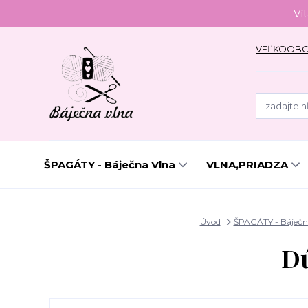
Ví
VEĽKOOB
ŠPAGÁTY - Báječna Vlna
VLNA,PRIADZA
Úvod
ŠPAGÁTY - Báječn
Dú