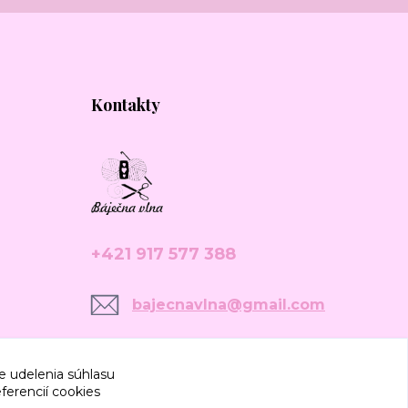
Kontakty
+421 917 577 388
bajecnavlna@gmail.com
e udelenia súhlasu
ferencií cookies