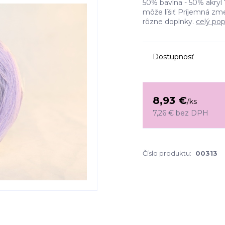
50% bavlna - 50% akryl 
môže líšiť Príjemná zm
rôzne doplnky.
celý pop
Dostupnosť
8,93 €
/
ks
7,26 €
bez DPH
Číslo produktu:
00313