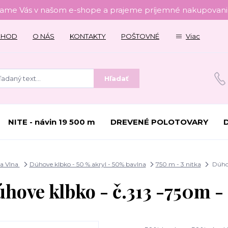
tame Vás v našom e-shope a prajeme príjemné nakupovanie
CHOD
O NÁS
KONTAKTY
POŠTOVNÉ
Viac
Hľadať
NITE - návin 19 500 m
DREVENÉ POLOTOVARY
a Vlna
Dúhove klbko - 50 % akryl - 50% bavlna
750 m - 3 nitka
Dúhov
hove klbko - č.313 -750m -