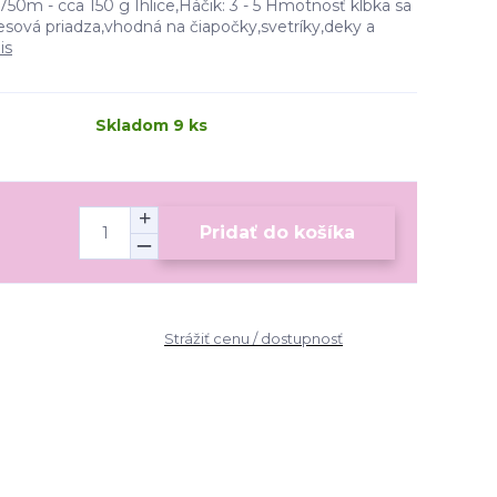
750m - cca 150 g Ihlice,Háčik: 3 - 5 Hmotnosť klbka sa
esová priadza,vhodná na čiapočky,svetríky,deky a
is
Skladom 9 ks
Pridať do košíka
Strážiť cenu / dostupnosť