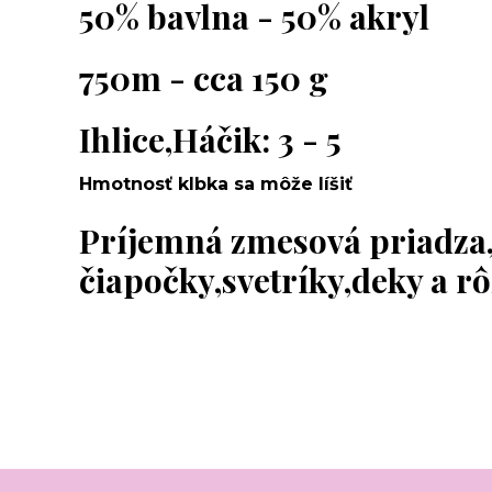
50% bavlna - 50% akryl
750m - cca 150 g
Ihlice,Háčik: 3 - 5
Hmotnosť klbka sa môže líšiť
Príjemná zmesová priadza
čiapočky,svetríky,deky a r