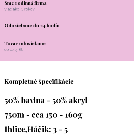
Sme rodinná firma
viac ako 15 rokov
Odosielame do 24 hodín
Tovar odosielame
do celej EU
Kompletné špecifikácie
50% bavlna - 50% akryl
750m - cca 150 - 160g
Ihlice,Háčik: 3 - 5