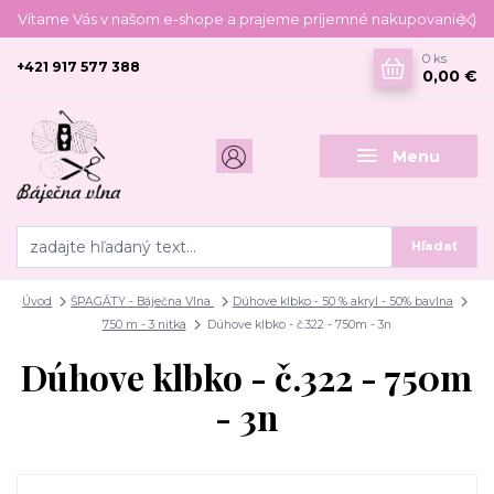
Vítame Vás v našom e-shope a prajeme príjemné nakupovanie :)
0
ks
+421 917 577 388
0,00 €
Menu
Hľadať
Úvod
ŠPAGÁTY - Báječna Vlna
Dúhove klbko - 50 % akryl - 50% bavlna
750 m - 3 nitka
Dúhove klbko - č.322 - 750m - 3n
Dúhove klbko - č.322 - 750m
- 3n