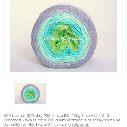
50% bavlna - 50% akryl 750m - cca 150 - 160g Ihlice,Háčik: 3 - 5
Hmotnosť klbka sa môže líšiť Príjemná zmesová priadza,vhodná na
čiapočky,svetríky,deky a rôzne doplnky
celý popis