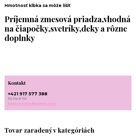
Hmotnosť klbka sa môže líšiť
Príjemná zmesová priadza,vhodná
na čiapočky,svetríky,deky a rôzne
doplnky
Kontakt
+421 917 577 388
Po-Pia 8-15h
bajecnavlna@gmail.com
Tovar zaradený v kategóriách