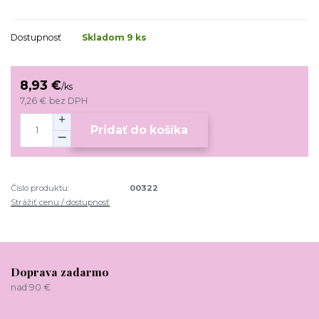
Dostupnosť
Skladom 9 ks
8,93 €
/
ks
7,26 €
bez DPH
Pridať do košíka
Číslo produktu:
00322
Strážiť cenu / dostupnosť
Doprava zadarmo
nad 90 €