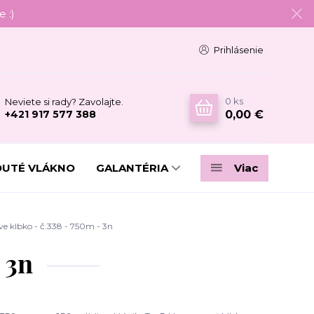
 :)
Prihlásenie
0
ks
Neviete si rady? Zavolajte.
0,00 €
+421 917 577 388
DUTÉ VLÁKNO
GALANTÉRIA
Viac
 klbko - č.338 - 750m - 3n
 3n