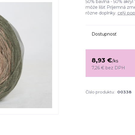
50% bavlna - 50% akryl 
môže líšiť Príjemná zm
rôzne doplnky.
celý pop
Dostupnosť
8,93 €
/
ks
7,26 €
bez DPH
Číslo produktu:
00338