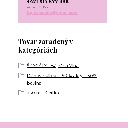
+421 917 577 388
Po-Pia 8-15h
bajecnavlna@gmail.com
Tovar zaradený v
kategóriách
ŠPAGÁTY - Báječna Vlna
Dúhove klbko - 50 % akryl - 50%
bavlna
750 m - 3 nitka