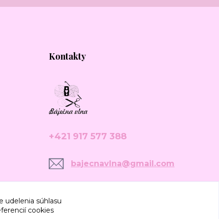
Kontakty
+421 917 577 388
bajecnavlna@gmail.com
e udelenia súhlasu
ferencií cookies