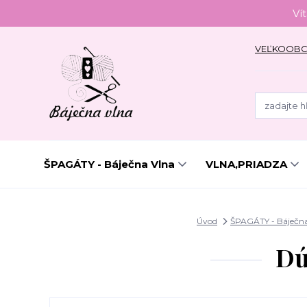
Ví
VEĽKOOB
ŠPAGÁTY - Báječna Vlna
VLNA,PRIADZA
Úvod
ŠPAGÁTY - Báječn
Dú