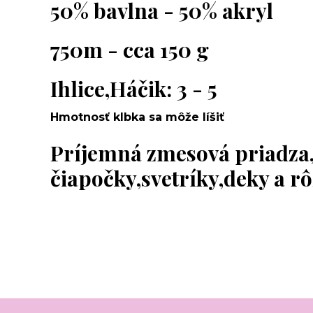
50% bavlna - 50% akryl
750m - cca 150 g
Ihlice,Háčik: 3 - 5
Hmotnosť klbka sa môže líšiť
Príjemná zmesová priadza
čiapočky,svetríky,deky a r