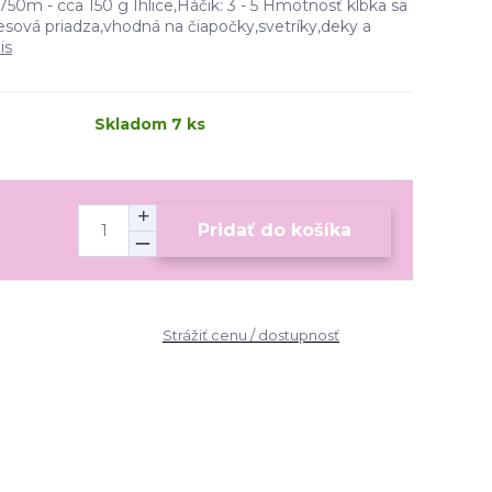
750m - cca 150 g Ihlice,Háčik: 3 - 5 Hmotnosť klbka sa
esová priadza,vhodná na čiapočky,svetríky,deky a
is
Skladom 7 ks
Pridať do košíka
Strážiť cenu / dostupnosť