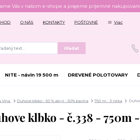
tame Vás v našom e-shope a prajeme príjemné nakupovanie
CHOD
O NÁS
KONTAKTY
POŠTOVNÉ
Viac
Hľadať
NITE - návin 19 500 m
DREVENÉ POLOTOVARY
a Vlna
Dúhove klbko - 50 % akryl - 50% bavlna
750 m - 3 nitka
Dúhove
hove klbko - č.338 - 750m -