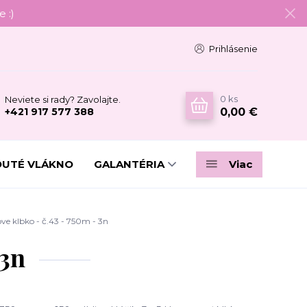
 :)
Prihlásenie
0
ks
Neviete si rady? Zavolajte.
0,00 €
+421 917 577 388
DUTÉ VLÁKNO
GALANTÉRIA
Viac
e klbko - č.43 - 750m - 3n
 3n