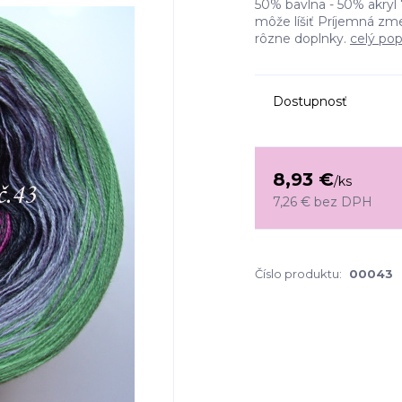
50% bavlna - 50% akryl 
môže líšiť Príjemná zm
rôzne doplnky.
celý pop
Dostupnosť
8,93 €
/
ks
7,26 €
bez DPH
Číslo produktu:
00043