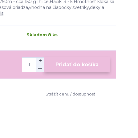
750m - cca 150 g Ihlice,Háčik: 3 - 5 Hmotnosť klbka sa
esová priadza,vhodná na čiapočky,svetríky,deky a
is
Skladom 8 ks
Pridať do košíka
Strážiť cenu / dostupnosť