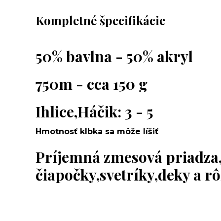
Kompletné špecifikácie
50% bavlna - 50% akryl
750m - cca 150 g
Ihlice,Háčik: 3 - 5
Hmotnosť klbka sa môže líšiť
Príjemná zmesová priadza
čiapočky,svetríky,deky a r