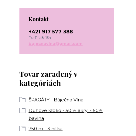
Kontakt
+421 917 577 388
Po-Pia 8-15h
bajecnavlna@gmail.com
Tovar zaradený v
kategóriách
ŠPAGÁTY - Báječna Vlna
Dúhove klbko - 50 % akryl - 50%
bavlna
750 m - 3 nitka