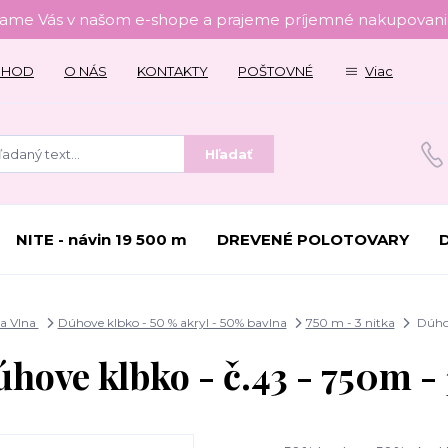
tame Vás v našom e-shope a prajeme príjemné nakupovanie
CHOD
O NÁS
KONTAKTY
POŠTOVNÉ
Viac
Hľadať
NITE - návin 19 500 m
DREVENÉ POLOTOVARY
a Vlna
Dúhove klbko - 50 % akryl - 50% bavlna
750 m - 3 nitka
Dúhov
hove klbko - č.43 - 750m -