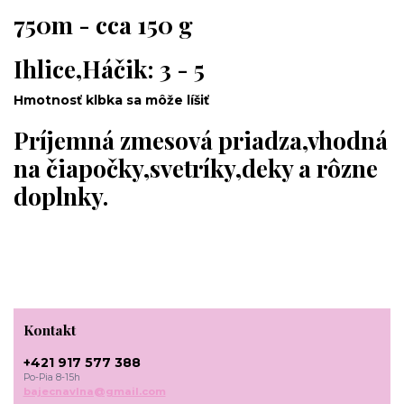
750m - cca 150 g
Ihlice,Háčik: 3 - 5
Hmotnosť klbka sa môže líšiť
Príjemná zmesová priadza,vhodná
na čiapočky,svetríky,deky a rôzne
doplnky.
Kontakt
+421 917 577 388
Po-Pia 8-15h
bajecnavlna@gmail.com