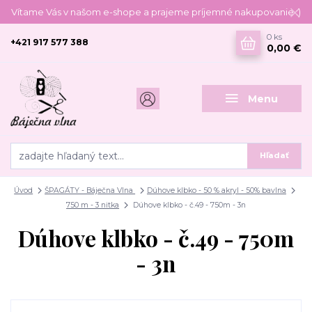
Vítame Vás v našom e-shope a prajeme príjemné nakupovanie :)
0
ks
+421 917 577 388
0,00 €
Menu
Hľadať
Úvod
ŠPAGÁTY - Báječna Vlna
Dúhove klbko - 50 % akryl - 50% bavlna
750 m - 3 nitka
Dúhove klbko - č.49 - 750m - 3n
Dúhove klbko - č.49 - 750m
- 3n