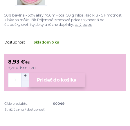
50% bavlna - 50% akryl 750m - cca 150 g Ihlice,Háčik: 3 - 5 Hmotnosť
klbka sa môže líšiť Príjemná zmesová priadza,vhodná na
čiapočky,svetríky,deky a rôzne doplnky.
celý popis
Dostupnosť
Skladom 5 ks
8,93 €
/
ks
7,26 €
bez DPH
Pridať do košíka
Číslo produktu:
00049
Strážiť cenu / dostupnosť