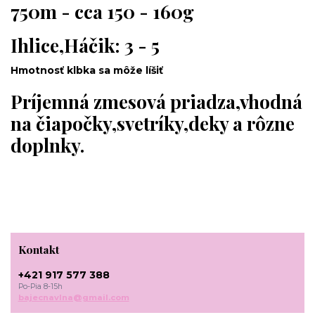
750m - cca 150 - 160g
Ihlice,Háčik: 3 - 5
Hmotnosť klbka sa môže líšiť
Príjemná zmesová priadza,vhodná
na čiapočky,svetríky,deky a rôzne
doplnky.
Kontakt
+421 917 577 388
Po-Pia 8-15h
bajecnavlna@gmail.com