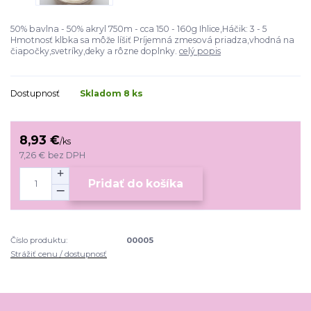
50% bavlna - 50% akryl 750m - cca 150 - 160g Ihlice,Háčik: 3 - 5
Hmotnosť klbka sa môže líšiť Príjemná zmesová priadza,vhodná na
čiapočky,svetríky,deky a rôzne doplnky.
celý popis
Dostupnosť
Skladom 8 ks
8,93 €
/
ks
7,26 €
bez DPH
Pridať do košíka
Číslo produktu:
00005
Strážiť cenu / dostupnosť