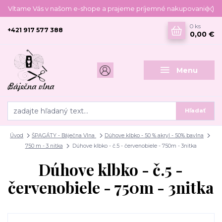
Vítame Vás v našom e-shope a prajeme príjemné nakupovanie :)
0
ks
+421 917 577 388
0,00 €
Menu
Hľadať
Úvod
ŠPAGÁTY - Báječna Vlna
Dúhove klbko - 50 % akryl - 50% bavlna
750 m - 3 nitka
Dúhove klbko - č.5 - červenobiele - 750m - 3nitka
Dúhove klbko - č.5 -
červenobiele - 750m - 3nitka