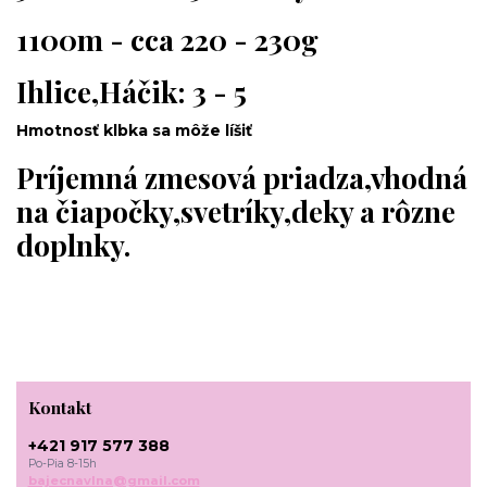
1100m - cca 220 - 230g
Ihlice,Háčik: 3 - 5
Hmotnosť klbka sa môže líšiť
Príjemná zmesová priadza,vhodná
na čiapočky,svetríky,deky a rôzne
doplnky.
Kontakt
+421 917 577 388
Po-Pia 8-15h
bajecnavlna@gmail.com