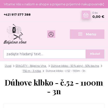
Vítame Vás v našom e-shope a prajeme príjemné nakupovanie :)
0
ks
+421 917 577 388
0,00 €
Menu
Hľadať
Úvod
ŠPAGÁTY - Báječna Vlna
Dúhove klbko - 50 % akryl - 50% bavlna
750 m - 3 nitka
Dúhove klbko - č.52 - 1100m - 3n
Dúhove klbko - č.52 - 1100m
- 3n