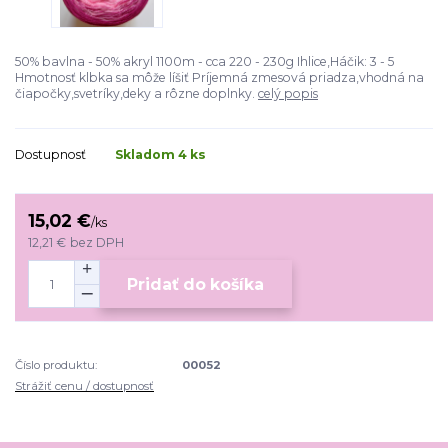
50% bavlna - 50% akryl 1100m - cca 220 - 230g Ihlice,Háčik: 3 - 5
Hmotnosť klbka sa môže líšiť Príjemná zmesová priadza,vhodná na
čiapočky,svetríky,deky a rôzne doplnky.
celý popis
Dostupnosť
Skladom 4 ks
15,02 €
/
ks
12,21 €
bez DPH
Pridať do košíka
Číslo produktu:
00052
Strážiť cenu / dostupnosť