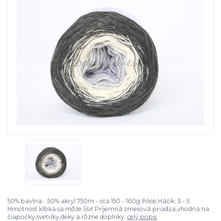
50% bavlna - 50% akryl 750m - cca 150 - 160g Ihlice,Háčik: 3 - 5
Hmotnosť klbka sa môže líšiť Príjemná zmesová priadza,vhodná na
čiapočky,svetríky,deky a rôzne doplnky.
celý popis