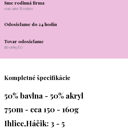
Sme rodinná firma
viac ako 15 rokov
Odosielame do 24 hodín
Tovar odosielame
do celej EU
Kompletné špecifikácie
50% bavlna - 50% akryl
750m - cca 150 - 160g
Ihlice,Háčik: 3 - 5