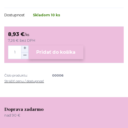
Dostupnosť
Skladom 10 ks
8,93 €
/
ks
7,26 €
bez DPH
Pridať do košíka
Číslo produktu:
00006
Strážiť cenu / dostupnosť
Doprava zadarmo
nad 90 €