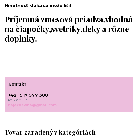
Hmotnosť klbka sa môže líšiť
Príjemná zmesová priadza,vhodná
na čiapočky,svetríky,deky a rôzne
doplnky.
Kontakt
+421 917 577 388
Po-Pia 8-15h
bajecnavlna@gmail.com
Tovar zaradený v kategóriách