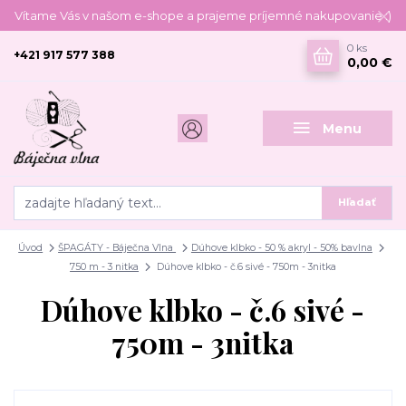
Vítame Vás v našom e-shope a prajeme príjemné nakupovanie :)
0
ks
+421 917 577 388
0,00 €
Menu
Hľadať
Úvod
ŠPAGÁTY - Báječna Vlna
Dúhove klbko - 50 % akryl - 50% bavlna
750 m - 3 nitka
Dúhove klbko - č.6 sivé - 750m - 3nitka
Dúhove klbko - č.6 sivé -
750m - 3nitka