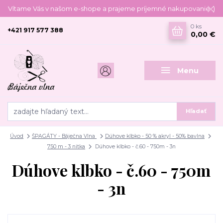
Vítame Vás v našom e-shope a prajeme príjemné nakupovanie :)
0
ks
+421 917 577 388
0,00 €
Menu
Hľadať
Úvod
ŠPAGÁTY - Báječna Vlna
Dúhove klbko - 50 % akryl - 50% bavlna
750 m - 3 nitka
Dúhove klbko - č.60 - 750m - 3n
Dúhove klbko - č.60 - 750m
- 3n