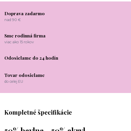
Doprava zadarmo
nad 90 €
Sme rodinná firma
viac ako 15 rokov
Odosielame do 24 hodín
Tovar odosielame
do celej EU
Kompletné špecifikácie
50% bavlna - 50% akryl