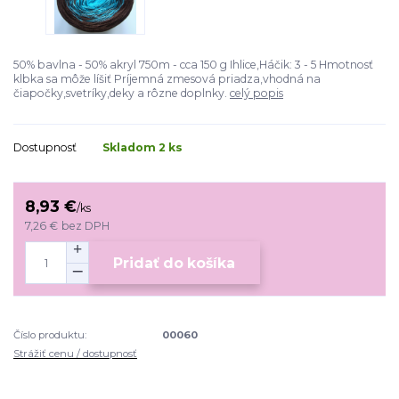
50% bavlna - 50% akryl 750m - cca 150 g Ihlice,Háčik: 3 - 5 Hmotnosť
klbka sa môže líšiť Príjemná zmesová priadza,vhodná na
čiapočky,svetríky,deky a rôzne doplnky.
celý popis
Dostupnosť
Skladom 2 ks
8,93 €
/
ks
7,26 €
bez DPH
Pridať do košíka
Číslo produktu:
00060
Strážiť cenu / dostupnosť