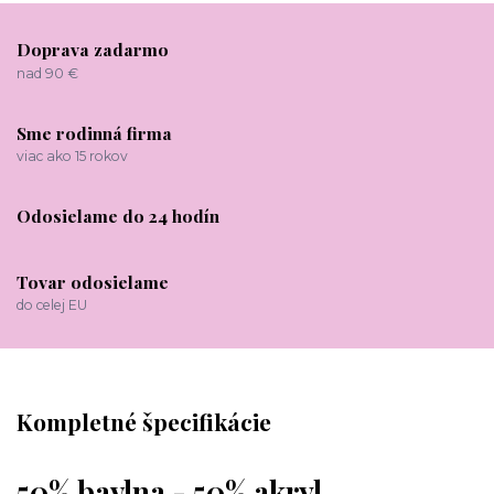
Doprava zadarmo
nad 90 €
Sme rodinná firma
viac ako 15 rokov
Odosielame do 24 hodín
Tovar odosielame
do celej EU
Kompletné špecifikácie
50% bavlna - 50% akryl