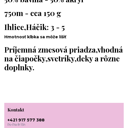
750m - cca 150 g
Ihlice,Háčik: 3 - 5
Hmotnosť klbka sa môže líšiť
Príjemná zmesová priadza,vhodná
na čiapočky,svetríky,deky a rôzne
doplnky.
Kontakt
+421 917 577 388
Po-Pia 8-15h