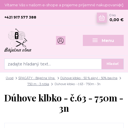
Vítame Vás v našom e-shope a prajeme príjemné nakupovanie :)
0
ks
+421 917 577 388
0,00 €
Menu
Hľadať
Úvod
ŠPAGÁTY - Báječna Vlna
Dúhove klbko - 50 % akryl - 50% bavlna
750 m - 3 nitka
Dúhove klbko - č.63 - 750m - 3n
Dúhove klbko - č.63 - 750m -
3n