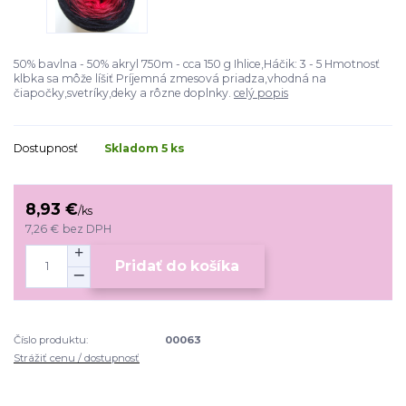
50% bavlna - 50% akryl 750m - cca 150 g Ihlice,Háčik: 3 - 5 Hmotnosť
klbka sa môže líšiť Príjemná zmesová priadza,vhodná na
čiapočky,svetríky,deky a rôzne doplnky.
celý popis
Dostupnosť
Skladom 5 ks
8,93 €
/
ks
7,26 €
bez DPH
Pridať do košíka
Číslo produktu:
00063
Strážiť cenu / dostupnosť