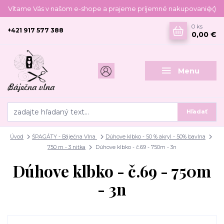
Vítame Vás v našom e-shope a prajeme príjemné nakupovanie :)
0
ks
+421 917 577 388
0,00 €
Menu
Hľadať
Úvod
ŠPAGÁTY - Báječna Vlna
Dúhove klbko - 50 % akryl - 50% bavlna
750 m - 3 nitka
Dúhove klbko - č.69 - 750m - 3n
Dúhove klbko - č.69 - 750m
- 3n