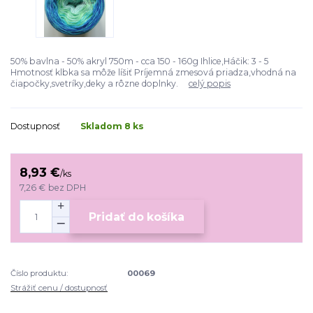
50% bavlna - 50% akryl 750m - cca 150 - 160g Ihlice,Háčik: 3 - 5
Hmotnosť klbka sa môže líšiť Príjemná zmesová priadza,vhodná na
čiapočky,svetríky,deky a rôzne doplnky.
celý popis
Dostupnosť
Skladom 8 ks
8,93 €
/
ks
7,26 €
bez DPH
Pridať do košíka
Číslo produktu:
00069
Strážiť cenu / dostupnosť