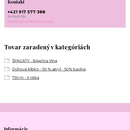
Kontakt
+421 917 577 388
Po-Pia 8-15h
bajecnavlna@gmail.com
Tovar zaradený v kategóriách
ŠPAGÁTY - Báječna Vlna
Dúhove klbko - 50 % akryl - 50% bavlna
750 m - 3 nitka
Informácie