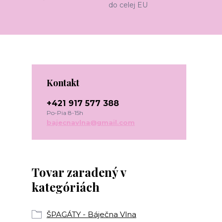
do celej EU
Kontakt
+421 917 577 388
Po-Pia 8-15h
bajecnavlna@gmail.com
Tovar zaradený v
kategóriách
ŠPAGÁTY - Báječna Vlna