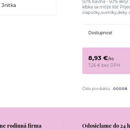
50% bavlna - 50% akryl 
klbka sa môže líšiť Pr
čiapočky,svetríky,deky 
Dostupnosť
8,93 €
/
ks
7,26 €
bez DPH
Číslo produktu:
00008
me rodinná firma
Odosielame do 24 