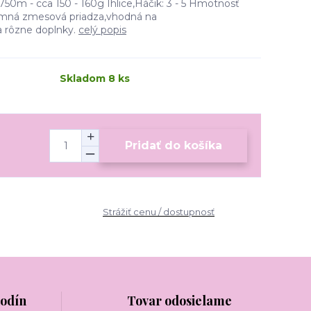
750m - cca 150 - 160g Ihlice,Háčik: 3 - 5 Hmotnosť
íjemná zmesová priadza,vhodná na
a rôzne doplnky.
celý popis
Skladom 8 ks
Pridať do košíka
Strážiť cenu / dostupnosť
hodín
Tovar odosielame