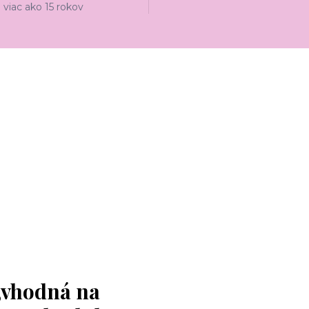
viac ako 15 rokov
,vhodná na