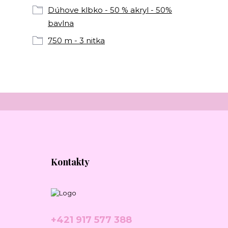
Dúhove klbko - 50 % akryl - 50%
bavlna
750 m - 3 nitka
Kontakty
+421 917 577 388