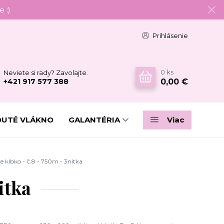
 :)
Prihlásenie
0
ks
Neviete si rady? Zavolajte.
0,00 €
+421 917 577 388
DUTÉ VLÁKNO
GALANTÉRIA
Viac
 klbko - č.8 - 750m - 3nitka
itka