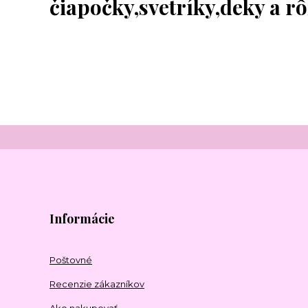
čiapočky,svetríky,deky a r
Informácie
Poštovné
Recenzie zákazníkov