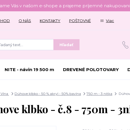
tame Vás v našom e-shope a prajeme príjemné nakupovanie
CHOD
O NÁS
KONTAKTY
POŠTOVNÉ
Viac
Hľadať
NITE - návin 19 500 m
DREVENÉ POLOTOVARY
 Vlna
Dúhove klbko - 50 % akryl - 50% bavlna
750 m - 3 nitka
Dúhove
ove klbko - č.8 - 750m - 3n