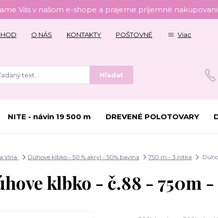
tame Vás v našom e-shope a prajeme príjemné nakupovanie
CHOD
O NÁS
KONTAKTY
POŠTOVNÉ
Viac
Hľadať
NITE - návin 19 500 m
DREVENÉ POLOTOVARY
a Vlna
Dúhove klbko - 50 % akryl - 50% bavlna
750 m - 3 nitka
Dúhov
hove klbko - č.88 - 750m -