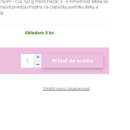
750m - cca 150 g Ihlice,Háčik: 3 - 5 Hmotnosť klbka sa
esová priadza,vhodná na čiapočky,svetríky,deky a
is
Skladom 5 ks
Pridať do košíka
Strážiť cenu / dostupnosť