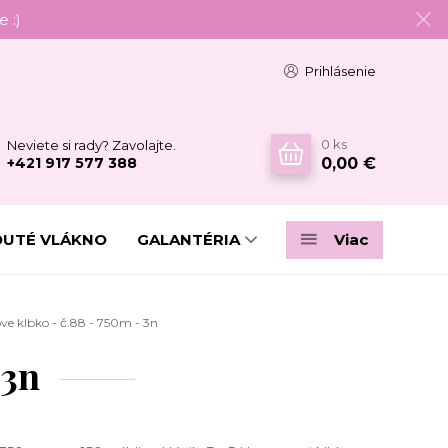
 :)
Prihlásenie
0
ks
Neviete si rady? Zavolajte.
0,00 €
+421 917 577 388
DUTÉ VLÁKNO
GALANTÉRIA
Viac
e klbko - č.88 - 750m - 3n
 3n