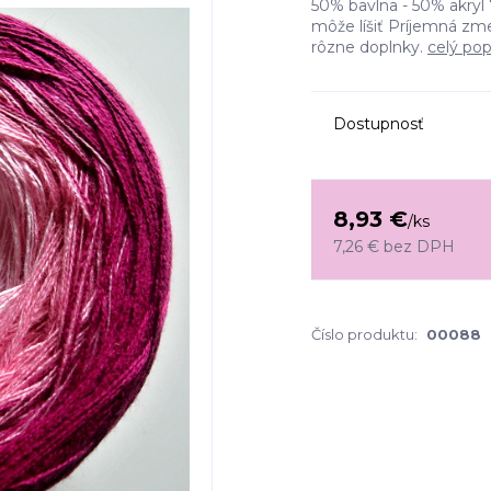
50% bavlna - 50% akryl 
môže líšiť Príjemná zm
rôzne doplnky.
celý pop
Dostupnosť
8,93 €
/
ks
7,26 €
bez DPH
Číslo produktu:
00088