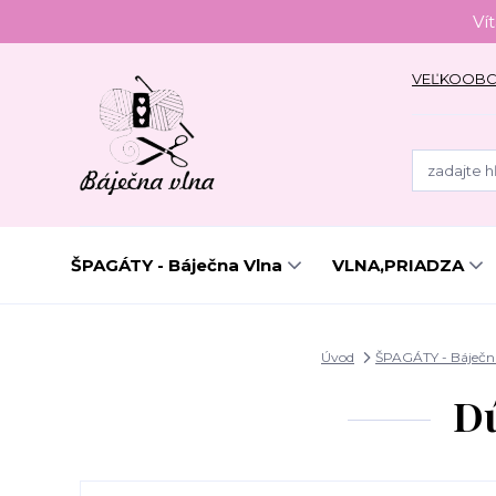
Ví
VEĽKOOB
ŠPAGÁTY - Báječna Vlna
VLNA,PRIADZA
Úvod
ŠPAGÁTY - Báječn
Dú