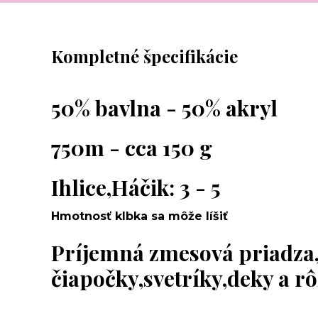
Kompletné špecifikácie
50% bavlna - 50% akryl
750m - cca 150 g
Ihlice,Háčik: 3 - 5
Hmotnosť klbka sa môže líšiť
Príjemná zmesová priadza
čiapočky,svetríky,deky a r