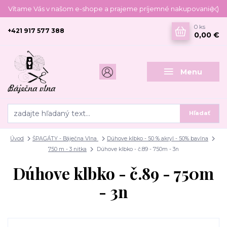
Vítame Vás v našom e-shope a prajeme príjemné nakupovanie :)
0
ks
+421 917 577 388
0,00 €
Menu
Hľadať
Úvod
ŠPAGÁTY - Báječna Vlna
Dúhove klbko - 50 % akryl - 50% bavlna
750 m - 3 nitka
Dúhove klbko - č.89 - 750m - 3n
Dúhove klbko - č.89 - 750m
- 3n