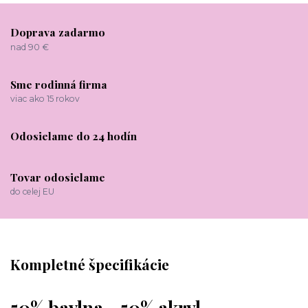
Doprava zadarmo
nad 90 €
Sme rodinná firma
viac ako 15 rokov
Odosielame do 24 hodín
Tovar odosielame
do celej EU
Kompletné špecifikácie
50% bavlna - 50% akryl