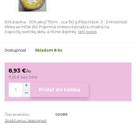
50% bavlna - 50% akryl 750m - cca 150 g Ihlice,Háčik: 3 - 5 Hmotnosť
klbka sa môže líšiť Príjemná zmesová priadza,vhodná na
čiapočky,svetríky,deky a rôzne doplnky.
celý popis
Dostupnosť
Skladom 8 ks
8,93 €
/
ks
7,26 €
bez DPH
Pridať do košíka
Číslo produktu:
00089
Strážiť cenu / dostupnosť