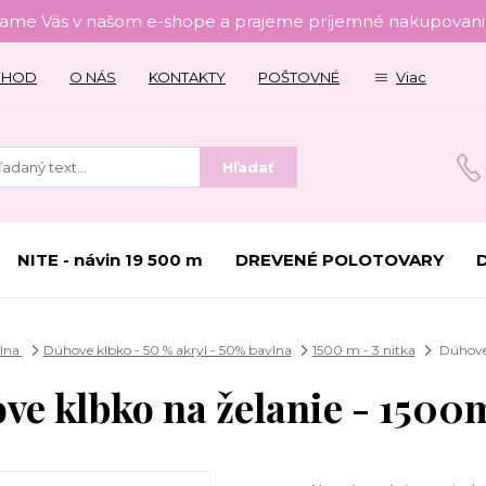
tame Vás v našom e-shope a prajeme príjemné nakupovanie
CHOD
O NÁS
KONTAKTY
POŠTOVNÉ
Viac
Hľadať
NITE - návin 19 500 m
DREVENÉ POLOTOVARY
Vlna
Dúhove klbko - 50 % akryl - 50% bavlna
1500 m - 3 nitka
Dúhove 
ve klbko na želanie - 1500m