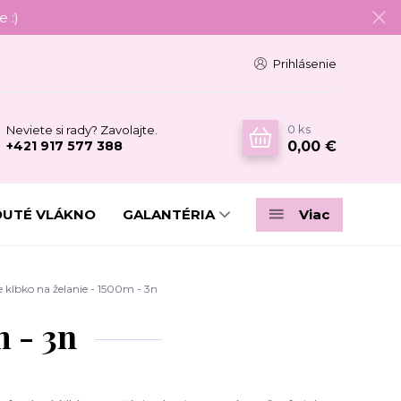
 :)
Prihlásenie
0
ks
Neviete si rady? Zavolajte.
0,00 €
+421 917 577 388
DUTÉ VLÁKNO
GALANTÉRIA
Viac
klbko na želanie - 1500m - 3n
 - 3n