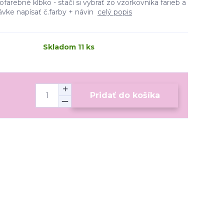
arebné klbko - stačí si vybrať zo vzorkovníka farieb a
vke napísať č.farby + návin
celý popis
Skladom 11 ks
Pridať do košíka