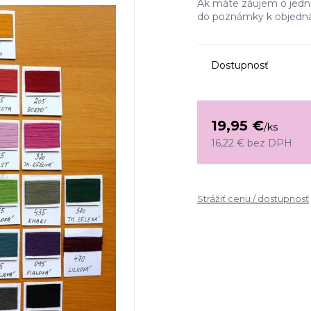
Ak máte záujem o jednof
do poznámky k objedná
Dostupnosť
19,95 €
/
ks
16,22 €
bez DPH
Strážiť cenu / dostupnosť