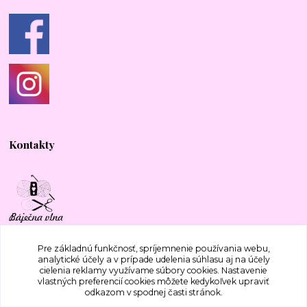
Kontakty
+421 917 577 388
Pre základnú funkčnosť, spríjemnenie používania webu,
analytické účely a v prípade udelenia súhlasu aj na účely
cielenia reklamy využívame súbory cookies. Nastavenie
bajecnavlna@gmail.com
vlastných preferencií cookies môžete kedykoľvek upraviť
odkazom v spodnej časti stránok.