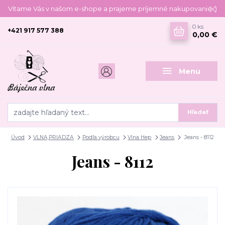
Vítame Vás v našom e-shope a prajeme príjemné nakupovanie :)
0
ks
+421 917 577 388
0,00 €
Menu
Hľadať
Úvod
VLNA,PRIADZA
Podľa výrobcu
Vlna Hep
Jeans
Jeans - 8112
Jeans - 8112