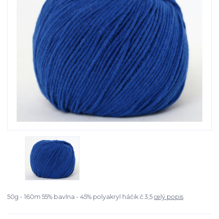
50g - 160m 55% bavlna - 45% polyakryl háčik:č.3,5
celý popis