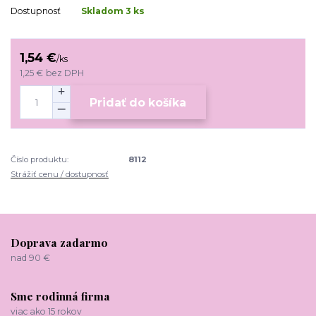
Dostupnosť
Skladom 3 ks
1,54 €
/
ks
1,25 €
bez DPH
Pridať do košíka
Číslo produktu:
8112
Strážiť cenu / dostupnosť
Doprava zadarmo
nad 90 €
Sme rodinná firma
viac ako 15 rokov