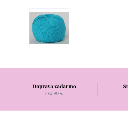
Doprava zadarmo
S
nad 90 €