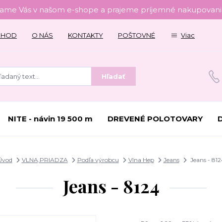
tame Vás v našom e-shope a prajeme príjemné nakupovanie
CHOD
O NÁS
KONTAKTY
POŠTOVNÉ
Viac
Hľadať
NITE - návin 19 500 m
DREVENÉ POLOTOVARY
Úvod
VLNA,PRIADZA
Podľa výrobcu
Vlna Hep
Jeans
Jeans - 812
Jeans - 8124