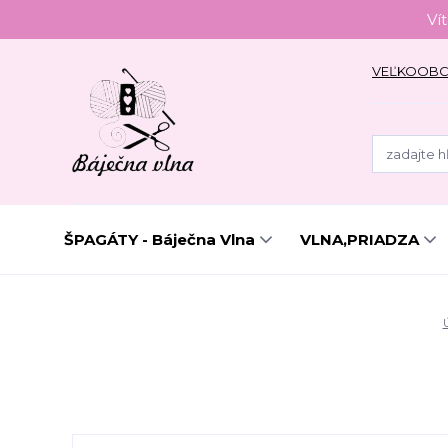
Ví
VEĽKOOB
ŠPAGÁTY - Báječna Vlna
VLNA,PRIADZA