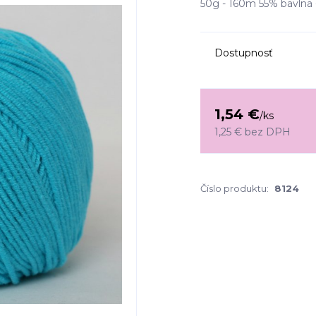
50g - 160m 55% bavlna -
Dostupnosť
1,54 €
/
ks
1,25 €
bez DPH
Číslo produktu:
8124