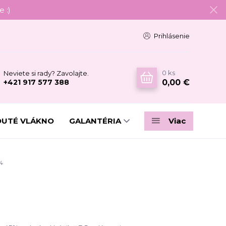
 :)
Prihlásenie
0
ks
Neviete si rady? Zavolajte.
0,00 €
+421 917 577 388
DUTÉ VLÁKNO
GALANTÉRIA
Viac
4