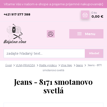
Vítame Vás v našom e-shope a prajeme príjemné nakupovanie :)
0
ks
+421 917 577 388
0,00 €
Menu
Hľadať
Úvod
VLNA,PRIADZA
Podľa výrobcu
Vlna Hep
Jeans
Jeans - 8171
smotanovo svetlá
Jeans - 8171 smotanovo
svetlá