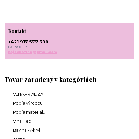
Kontakt
+421 917 577 388
Po-Pia 8-15h
bajecnavlna@gmail.com
Tovar zaradený v kategóriách
VLNA,PRIADZA
Podľa výrobcu
Podľa materiálu
Vlna Hep
Bavlna - Akryl