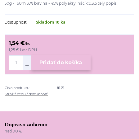
50g - 160m 55% bavlna - 45% polyakryl háčik:č.3,5
celý popis
Dostupnosť
Skladom 10 ks
1,54 €
/
ks
1,25 €
bez DPH
Pridať do košíka
Číslo produktu:
8171
Strážiť cenu / dostupnosť
Doprava zadarmo
nad 90 €