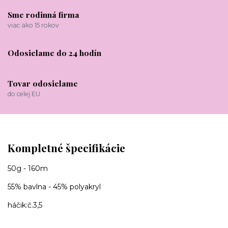
Sme rodinná firma
viac ako 15 rokov
Odosielame do 24 hodín
Tovar odosielame
do celej EU
Kompletné špecifikácie
50g - 160m
55% bavlna - 45% polyakryl
háčik:č.3,5