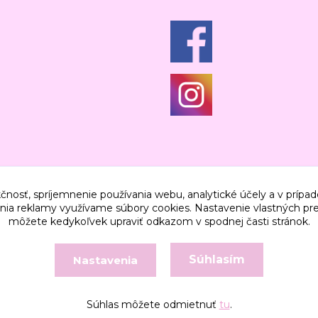
čnosť, spríjemnenie používania webu, analytické účely a v prípad
lenia reklamy využívame súbory cookies. Nastavenie vlastných pre
môžete kedykoľvek upraviť odkazom v spodnej časti stránok.
Súhlasím
Nastavenia
Vytvorené na
Eshop-rychlo.sk
Súhlas môžete odmietnuť
tu
.