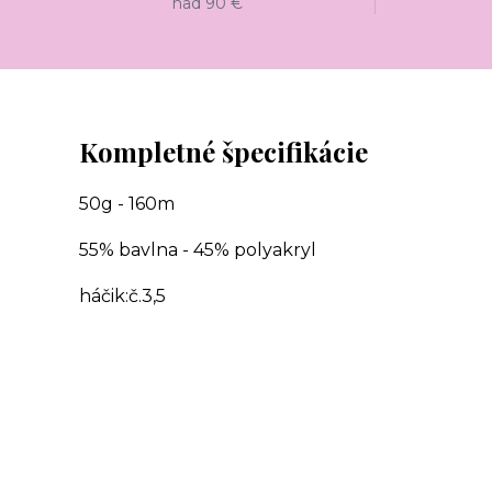
nad 90 €
Kompletné špecifikácie
50g - 160m
55% bavlna - 45% polyakryl
háčik:č.3,5