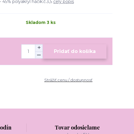
 45% polyakryl háčik:č.3,5
celý popis
Skladom 3 ks
Pridať do košíka
Strážiť cenu / dostupnosť
hodín
Tovar odosielame