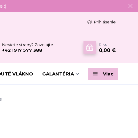
 :)
Prihlásenie
0
ks
Neviete si rady? Zavolajte.
0,00 €
+421 917 577 388
DUTÉ VLÁKNO
GALANTÉRIA
Viac
3