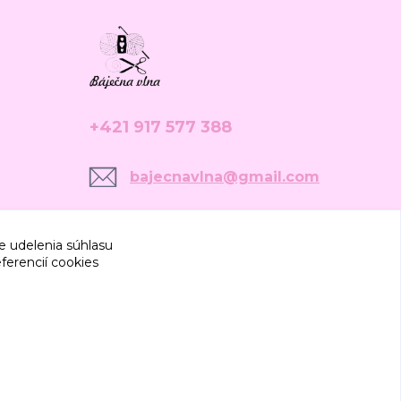
+421 917 577 388
bajecnavlna@gmail.com
e udelenia súhlasu
ferencií cookies