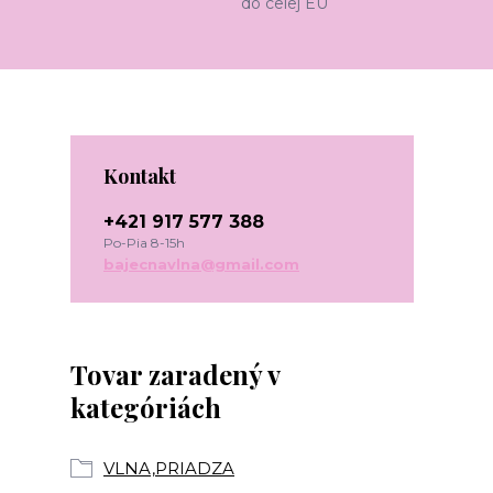
do celej EU
Kontakt
+421 917 577 388
Po-Pia 8-15h
bajecnavlna@gmail.com
Tovar zaradený v
kategóriách
VLNA,PRIADZA