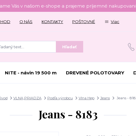
tame Vás v našom e-shope a prajeme príjemné nakupovanie
CHOD
O NÁS
KONTAKTY
POŠTOVNÉ
Viac
Hľadať
NITE - návin 19 500 m
DREVENÉ POLOTOVARY
Úvod
VLNA,PRIADZA
Podľa výrobcu
Vlna Hep
Jeans
Jeans - 818
Jeans - 8183