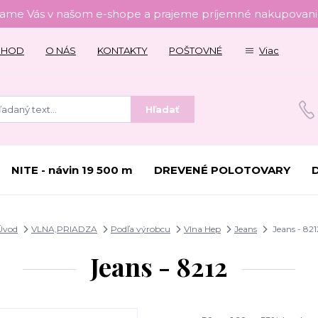
tame Vás v našom e-shope a prajeme príjemné nakupovanie
CHOD
O NÁS
KONTAKTY
POŠTOVNÉ
Viac
Hľadať
NITE - návin 19 500 m
DREVENÉ POLOTOVARY
Úvod
VLNA,PRIADZA
Podľa výrobcu
Vlna Hep
Jeans
Jeans - 821
Jeans - 8212