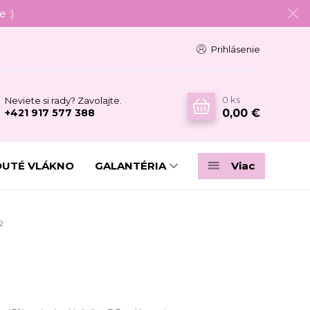
 :)
Prihlásenie
0
ks
Neviete si rady? Zavolajte.
0,00 €
+421 917 577 388
DUTÉ VLÁKNO
GALANTÉRIA
Viac
2