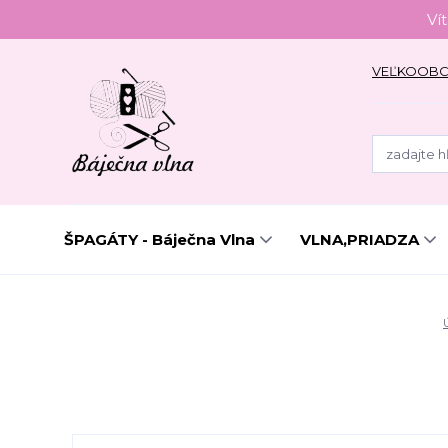
Ví
VEĽKOOB
ŠPAGÁTY - Báječna Vlna
VLNA,PRIADZA