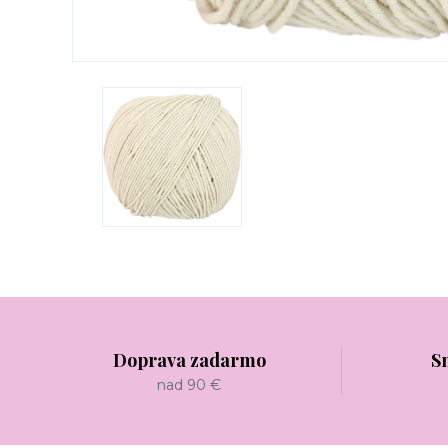
Doprava zadarmo
S
nad 90 €