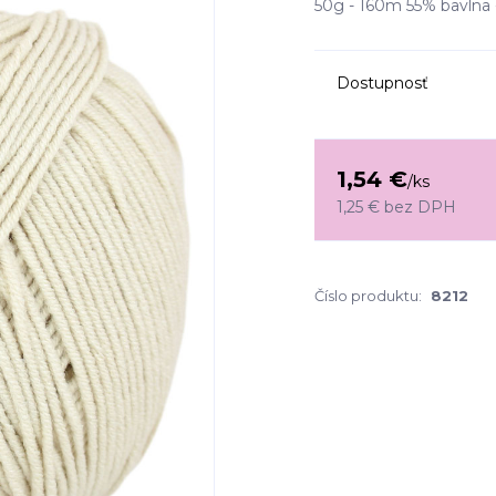
50g - 160m 55% bavlna -
Dostupnosť
1,54 €
/
ks
1,25 €
bez DPH
Číslo produktu:
8212