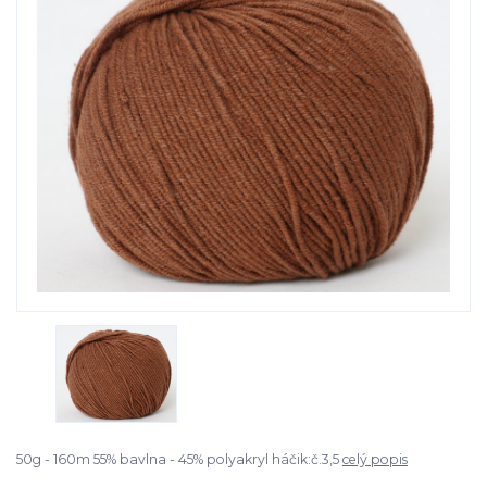
50g - 160m 55% bavlna - 45% polyakryl háčik:č.3,5
celý popis