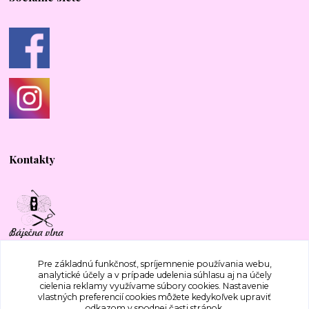
Kontakty
+421 917 577 388
Pre základnú funkčnosť, spríjemnenie používania webu,
analytické účely a v prípade udelenia súhlasu aj na účely
cielenia reklamy využívame súbory cookies. Nastavenie
bajecnavlna@gmail.com
vlastných preferencií cookies môžete kedykoľvek upraviť
odkazom v spodnej časti stránok.