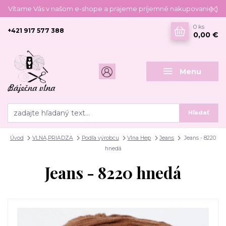
Vítame Vás v našom e-shope a prajeme príjemné nakupovanie :)
0
ks
+421 917 577 388
0,00 €
Menu
Hľadať
Úvod
VLNA,PRIADZA
Podľa výrobcu
Vlna Hep
Jeans
Jeans - 8220
hnedá
Jeans - 8220 hnedá