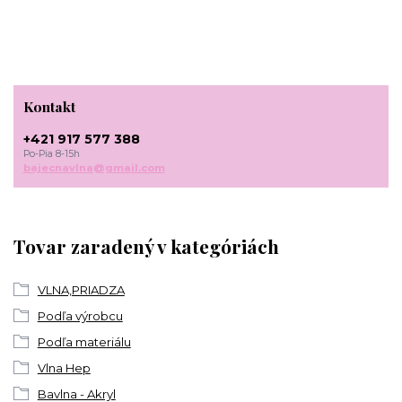
Kontakt
+421 917 577 388
Po-Pia 8-15h
bajecnavlna@gmail.com
Tovar zaradený v kategóriách
VLNA,PRIADZA
Podľa výrobcu
Podľa materiálu
Vlna Hep
Bavlna - Akryl