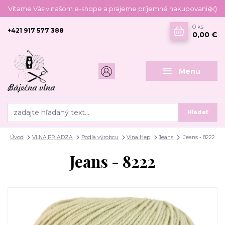
Vítame Vás v našom e-shope a prajeme príjemné nakupovanie :)
0
ks
+421 917 577 388
0,00 €
Menu
Hľadať
Úvod
VLNA,PRIADZA
Podľa výrobcu
Vlna Hep
Jeans
Jeans - 8222
Jeans - 8222