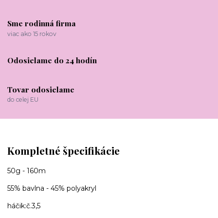
Sme rodinná firma
viac ako 15 rokov
Odosielame do 24 hodín
Tovar odosielame
do celej EU
Kompletné špecifikácie
50g - 160m
55% bavlna - 45% polyakryl
háčik:č.3,5