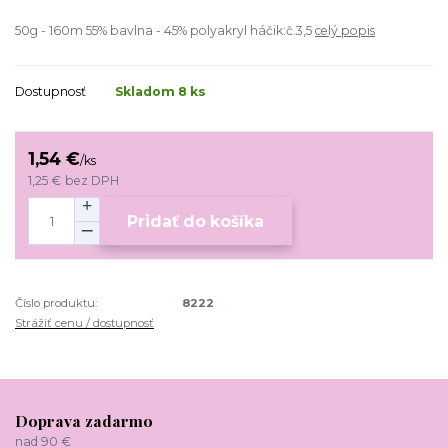
50g - 160m 55% bavlna - 45% polyakryl háčik:č.3,5
celý popis
Dostupnosť
Skladom 8 ks
1,54 €
/
ks
1,25 €
bez DPH
Pridať do košíka
Číslo produktu:
8222
Strážiť cenu / dostupnosť
Doprava zadarmo
nad 90 €