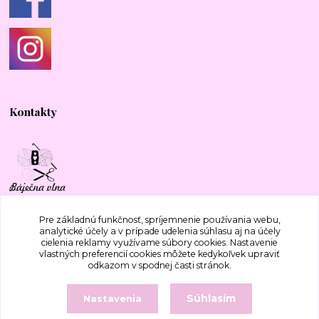
Kontakty
+421 917 577 388
Pre základnú funkčnosť, spríjemnenie používania webu,
analytické účely a v prípade udelenia súhlasu aj na účely
cielenia reklamy využívame súbory cookies. Nastavenie
bajecnavlna@gmail.com
vlastných preferencií cookies môžete kedykoľvek upraviť
odkazom v spodnej časti stránok.
Súhlasím
Nastavenia