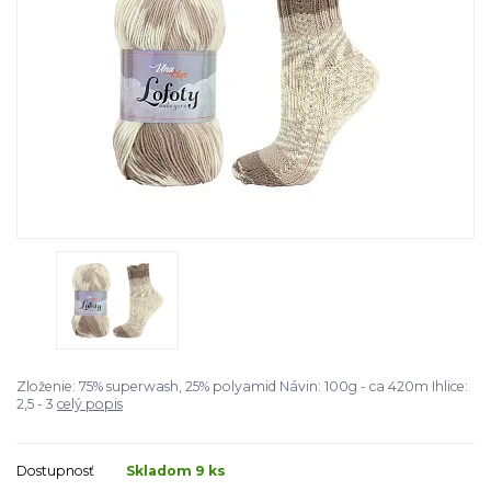
Zloženie: 75% superwash, 25% polyamid Návin: 100g - ca 420m Ihlice:
2,5 - 3
celý popis
Dostupnosť
Skladom 9 ks