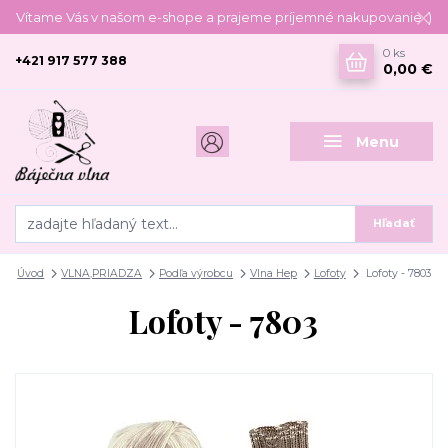
Vítame Vás v našom e-shope a prajeme príjemné nakupovanie :)
0
ks
+421 917 577 388
0,00 €
Menu
Hľadať
Úvod
VLNA,PRIADZA
Podľa výrobcu
Vlna Hep
Lofoty
Lofoty - 7803
Lofoty - 7803