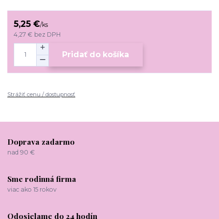
5,25 €
/
ks
4,27 €
bez DPH
Pridať do košíka
Strážiť cenu / dostupnosť
Doprava zadarmo
nad 90 €
Sme rodinná firma
viac ako 15 rokov
Odosielame do 24 hodín