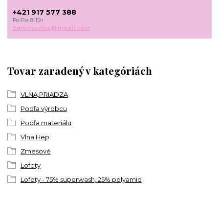
+421 917 577 388
Po-Pia 8-15h
bajecnavlna@gmail.com
Tovar zaradený v kategóriách
VLNA,PRIADZA
Podľa výrobcu
Podľa materiálu
Vlna Hep
Zmesové
Lofoty
Lofoty - 75% superwash, 25% polyamid