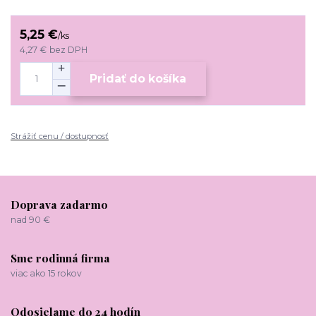
5,25 €
/
ks
4,27 €
bez DPH
Pridať do košíka
Strážiť cenu / dostupnosť
Doprava zadarmo
nad 90 €
Sme rodinná firma
viac ako 15 rokov
Odosielame do 24 hodín