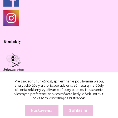
Kontakty
+421 917 577 388
Pre základnú funkčnosť, spríjemnenie používania webu,
analytické účely a v prípade udelenia súhlasu aj na účely
cielenia reklamy využívame súbory cookies. Nastavenie
bajecnavlna@gmail.com
vlastných preferencií cookies môžete kedykoľvek upraviť
odkazom v spodnej časti stránok.
Súhlasím
Nastavenia