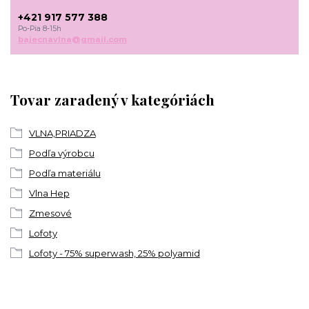
+421 917 577 388
Po-Pia 8-15h
bajecnavlna@gmail.com
Tovar zaradený v kategóriách
VLNA,PRIADZA
Podľa výrobcu
Podľa materiálu
Vlna Hep
Zmesové
Lofoty
Lofoty - 75% superwash, 25% polyamid