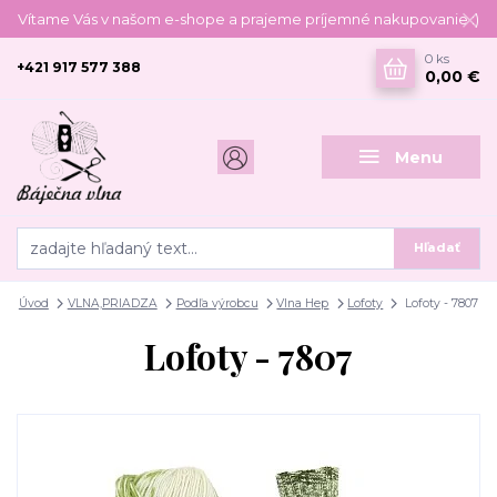
Vítame Vás v našom e-shope a prajeme príjemné nakupovanie :)
0
ks
+421 917 577 388
0,00 €
Menu
Hľadať
Úvod
VLNA,PRIADZA
Podľa výrobcu
Vlna Hep
Lofoty
Lofoty - 7807
Lofoty - 7807