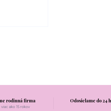
me rodinná firma
Odosielame do 24 
viac ako 15 rokov