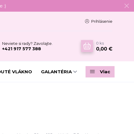
 :)
Prihlásenie
0
ks
Neviete si rady? Zavolajte.
0,00 €
+421 917 577 388
DUTÉ VLÁKNO
GALANTÉRIA
Viac