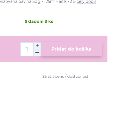
izovaná bavlna 50g - 125m Háčik - 3,5
celý popis
Skladom 3 ks
Pridať do košíka
Strážiť cenu / dostupnosť