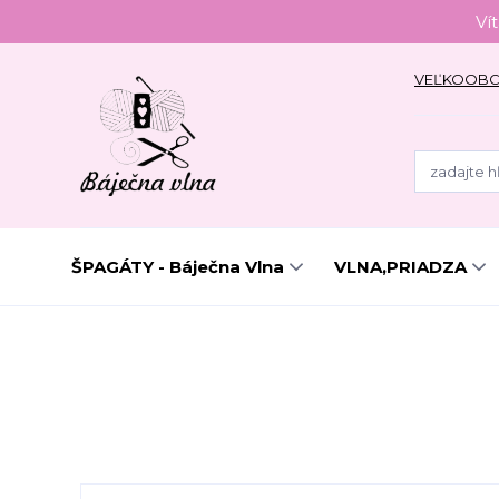
Ví
VEĽKOOB
ŠPAGÁTY - Báječna Vlna
VLNA,PRIADZA