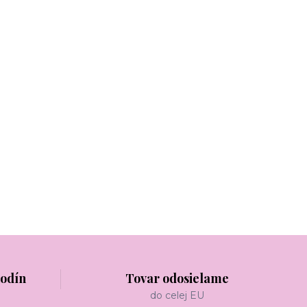
hodín
Tovar odosielame
do celej EU