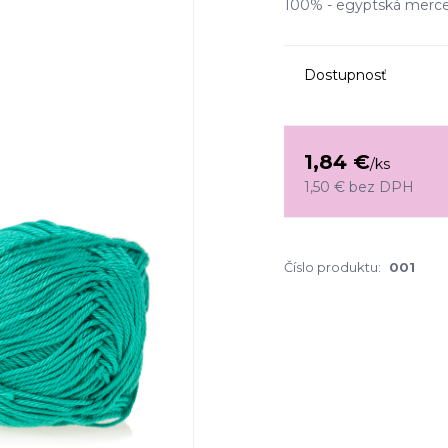
100% - egyptská mercer
Dostupnosť
1,84 €
/
ks
1,50 €
bez DPH
Číslo produktu:
001