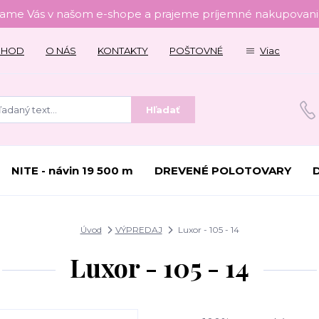
tame Vás v našom e-shope a prajeme príjemné nakupovanie
CHOD
O NÁS
KONTAKTY
POŠTOVNÉ
Viac
Hľadať
NITE - návin 19 500 m
DREVENÉ POLOTOVARY
Úvod
VÝPREDAJ
Luxor - 105 - 14
Luxor - 105 - 14