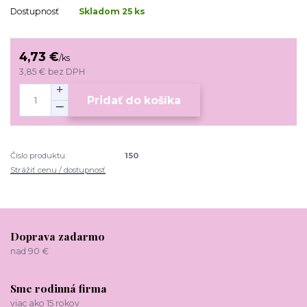
Dostupnosť
Skladom 25 ks
4,73 €
/
ks
3,85 €
bez DPH
Pridať do košíka
Číslo produktu:
150
Strážiť cenu / dostupnosť
Doprava zadarmo
nad 90 €
Sme rodinná firma
viac ako 15 rokov