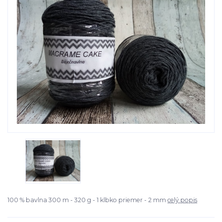
100 % bavlna 300 m - 320 g - 1 klbko priemer - 2 mm
celý popis