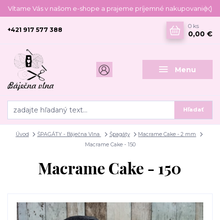
Vítame Vás v našom e-shope a prajeme príjemné nakupovanie :)
0
ks
+421 917 577 388
0,00 €
Menu
Hľadať
Úvod
ŠPAGÁTY - Báječna Vlna
Špagáty
Macrame Cake - 2 mm
Macrame Cake - 150
Macrame Cake - 150