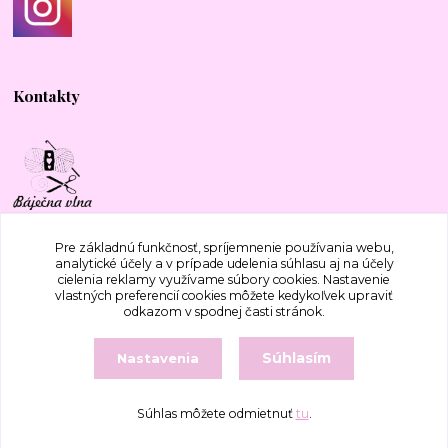
Kontakty
+421 917 577 388
Pre základnú funkčnosť, spríjemnenie používania webu,
analytické účely a v prípade udelenia súhlasu aj na účely
cielenia reklamy využívame súbory cookies. Nastavenie
bajecnavlna@gmail.com
vlastných preferencií cookies môžete kedykoľvek upraviť
odkazom v spodnej časti stránok.
Súhlasím
Nastavenia
Súhlas môžete odmietnuť
tu
.
Vytvorené na
Eshop-rychlo.sk