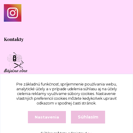
Kontakty
+421 917 577 388
Pre základnú funkčnosť, spríjemnenie používania webu,
analytické účely a v prípade udelenia súhlasu aj na účely
cielenia reklamy využívame súbory cookies. Nastavenie
bajecnavlna@gmail.com
vlastných preferencií cookies môžete kedykoľvek upraviť
odkazom v spodnej časti stránok.
Súhlasím
Nastavenia