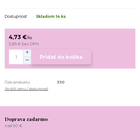
Dostupnosť
Skladom 14 ks
4,73 €
/
ks
3,85 €
bez DPH
Pridať do košíka
Číslo produktu:
330
Strážiť cenu / dostupnosť
Doprava zadarmo
nad 90 €