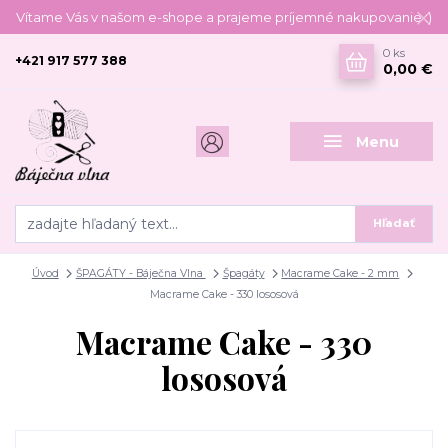
Vítame Vás v našom e-shope a prajeme príjemné nakupovanie :)
0
ks
+421 917 577 388
0,00 €
Menu
Hľadať
Úvod
ŠPAGÁTY - Báječna Vlna
Špagáty
Macrame Cake - 2 mm
Macrame Cake - 330 lososová
Macrame Cake - 330
lososová