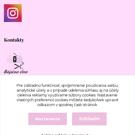
Kontakty
+421 917 577 388
Pre základnú funkčnosť, spríjemnenie používania webu,
analytické účely a v prípade udelenia súhlasu aj na účely
cielenia reklamy využívame súbory cookies. Nastavenie
bajecnavlna@gmail.com
vlastných preferencií cookies môžete kedykoľvek upraviť
odkazom v spodnej časti stránok.
Súhlasím
Nastavenia