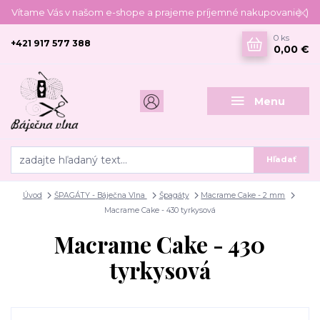
Vítame Vás v našom e-shope a prajeme príjemné nakupovanie :)
0
ks
+421 917 577 388
0,00 €
Menu
Hľadať
Úvod
ŠPAGÁTY - Báječna Vlna
Špagáty
Macrame Cake - 2 mm
Macrame Cake - 430 tyrkysová
Macrame Cake - 430
tyrkysová