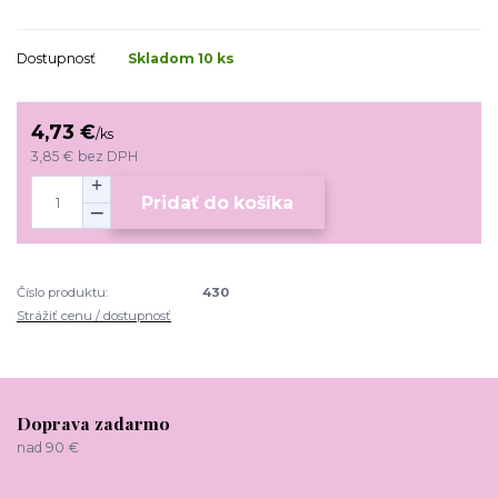
Dostupnosť
Skladom 10 ks
4,73 €
/
ks
3,85 €
bez DPH
Pridať do košíka
Číslo produktu:
430
Strážiť cenu / dostupnosť
Doprava zadarmo
nad 90 €